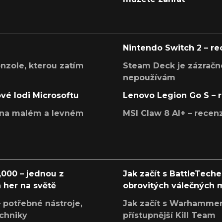
Nintendo Switch 2 – r
onzole, kterou zatím
Steam Deck je zázračné
nepoužívám
ové lodi Microsoftu
Lenovo Legion Go S – 
í na malém a levném
MSI Claw 8 AI+ – rece
000 – jednou z
Jak začít s BattleTech
 her na světě
obrovitých válečných
 potřebné nástroje,
Jak začít s Warhamme
echniky
přístupnější Kill Team