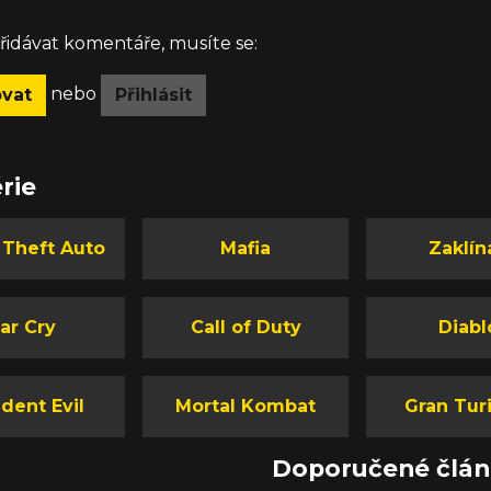
idávat komentáře, musíte se:
nebo
ovat
Přihlásit
rie
 Theft Auto
Mafia
Zaklín
ar Cry
Call of Duty
Diabl
dent Evil
Mortal Kombat
Gran Tur
Doporučené člá