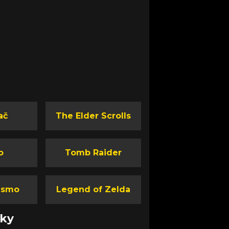
ač
The Elder Scrolls
o
Tomb Raider
ismo
Legend of Zelda
nky