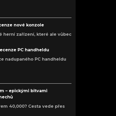
ecenze nové konzole
 herní zařízení, které ale vůbec
recenze PC handheldu
nze nadupaného PC handheldu
em – epickými bitvami
 mechů
rem 40,000? Cesta vede přes