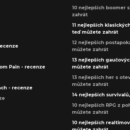
10 nejlepších boomer s
zahrát
11 nejlepších klasickýc
teď můžete zahrát
12 nejlepších postapoka
recenze
můžete zahrát
13 nejlepších gaučových
tom Pain - recenze
můžete zahrát
13 nejlepších her s ot
můžete zahrát
ach - recenze
14 nejlepších survivalů
ze
10 nejlepších RPG z poh
můžete zahrát
10 nejlepších realtimový
můžete zahrát