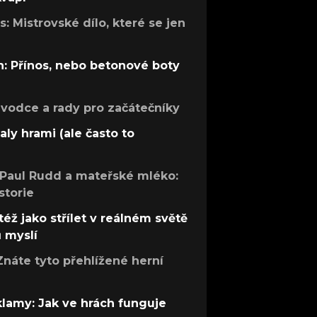
: Mistrovské dílo, které se jen
: Přínos, nebo betonové boty
růvodce a rady pro začátečníky
aly hrami (ale často to
 Paul Rudd a mateřské mléko:
storie
též jako střílet v reálném světě
ů myslí
Znáte tyto přehlížené herní
 klamy: Jak ve hrách funguje