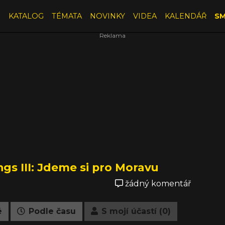
E
KATALOG
TÉMATA
NOVINKY
VIDEA
KALENDÁŘ
SM
gs III: Jdeme si pro Moravu
žádný komentář
é
Podle času
S mojí účastí (0)