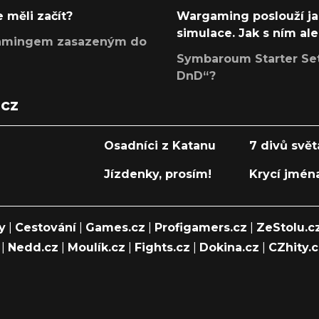
 měli začít?
Wargaming poslouží ja
simulace. Jak s ním ale
argamingem zasazeným do
Symbaroum Starter Set 
DnD“?
.cz
Osadníci z Katanu
7 divů svět
Jízdenky, prosím!
Krycí jmén
y
|
Cestování
|
Games.cz
|
Profigamers.cz
|
ZeStolu.c
|
Nedd.cz
|
Moulík.cz
|
Fights.cz
|
Dokina.cz
|
CZhity.