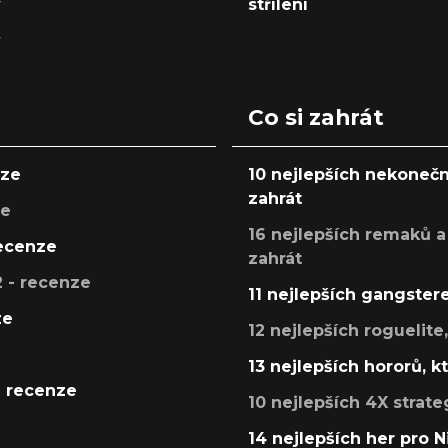
y
střílení
y
Co si zahrát
nze
10 nejlepších nekonečn
zahrát
ze
16 nejlepších remaků a
recenze
zahrát
 - recenze
11 nejlepších gangstere
ze
12 nejlepších roguelite
13 nejlepších hororů, k
- recenze
10 nejlepších 4X strate
14 nejlepších her pro 