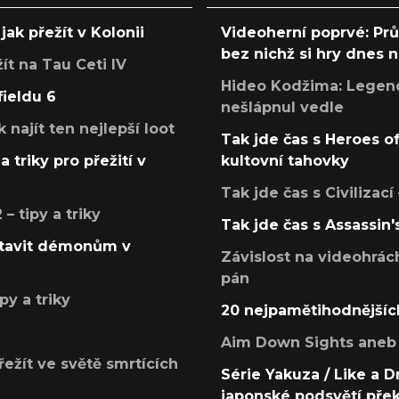
jak přežít v Kolonii
Videoherní poprvé: Pr
bez nichž si hry dnes
žít na Tau Ceti IV
Hideo Kodžima: Legendá
fieldu 6
nešlápnul vedle
k najít ten nejlepší loot
Tak jde čas s Heroes o
a triky pro přežití v
kultovní tahovky
Tak jde čas s Civilizací
 tipy a triky
Tak jde čas s Assassin'
postavit démonům v
Závislost na videohrác
pán
py a triky
20 nejpamětihodnějšíc
Aim Down Sights aneb 
přežít ve světě smrtících
Série Yakuza / Like a D
japonské podsvětí pře