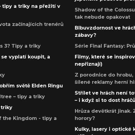
tipy a triky na přežití v
Shadow of the Colossus
tak nebude opakovat
ota začínajících trenérů
Blbuvzdornost ve hrách
zábavy?
 3? Tipy a triky
Série Final Fantasy: P
se vyplatí koupit, a
Filmy, které se inspirov
nepřiznají)
ky
Z porodnice do hrobu,
šílené reklamy herní hi
v obřím světě Elden Ringu
Střílet ve hrách není to
ree – tipy a triky
– i když si to dost hráč
triky
Hrůza devětkrát jinak. 
 the Kingdom - tipy a
horory?
Kulky, lasery i optické