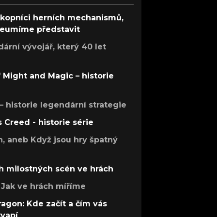
ůkopníci herních mechanismů,
 neumíme představit
rní vývojář, který 40 let
f Might and Magic – historie
 – historie legendární strategie
s Creed - historie série
h, aneb Když jsou hry špatný
h milostných scén ve hrách
Jak ve hrách míříme
ragon: Kde začít a čím vás
kvapí