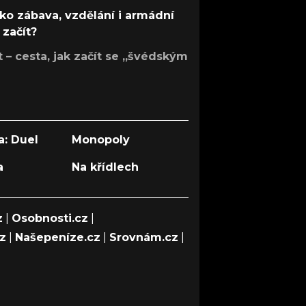
ko zábava, vzdělání i armádní
 začít?
– cesta, jak začít se „švédským
a: Duel
Monopoly
a
Na křídlech
z
|
Osobnosti.cz
|
cz
|
Našepeníze.cz
|
Srovnám.cz
|