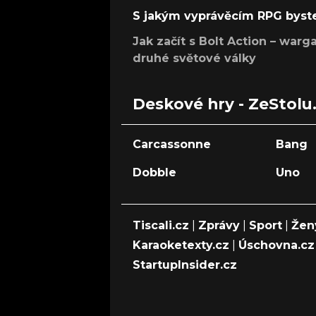
S jakým vyprávěcím RPG byste
Jak začít s Bolt Action – w
druhé světové války
Deskové hry - ZeStolu
Carcassonne
Bang
Dobble
Uno
Tiscali.cz
|
Zprávy
|
Sport
|
Žen
Karaoketexty.cz
|
Úschovna.cz
StartupInsider.cz