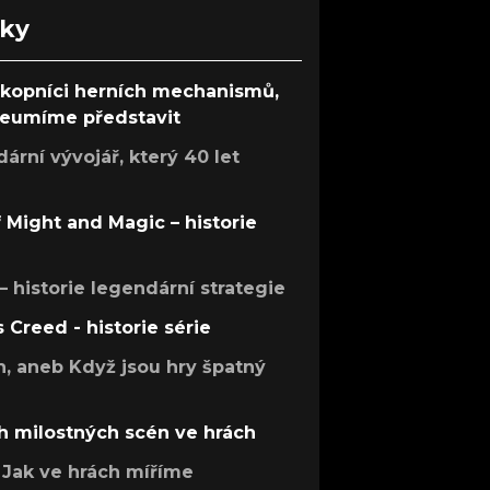
nky
ůkopníci herních mechanismů,
 neumíme představit
rní vývojář, který 40 let
f Might and Magic – historie
 – historie legendární strategie
s Creed - historie série
h, aneb Když jsou hry špatný
h milostných scén ve hrách
Jak ve hrách míříme