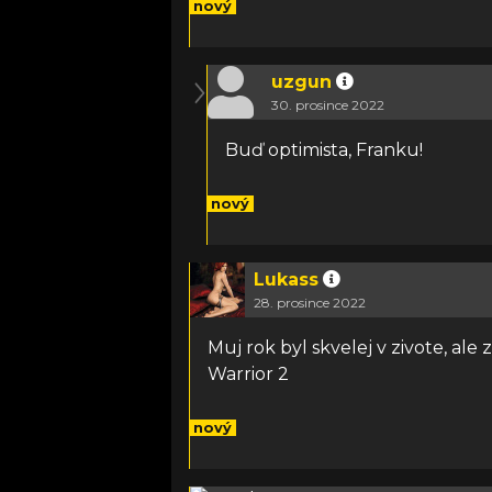
nový
uzgun
30. prosince 2022
Buď optimista, Franku!
nový
Lukass
28. prosince 2022
Muj rok byl skvelej v zivote, ale 
Warrior 2
nový