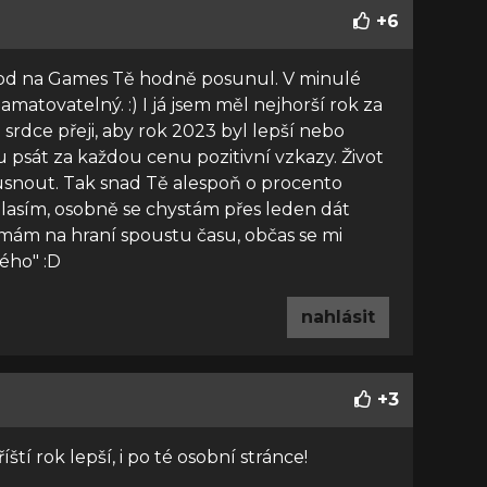
+
6
chod na Games Tě hodně posunul. V minulé
amatovatelný. :) I já jsem měl nejhorší rok za
srdce přeji, aby rok 2023 byl lepší nebo
 psát za každou cenu pozitivní vzkazy. Život
usnout. Tak snad Tě alespoň o procento
lasím, osobně se chystám přes leden dát
 mám na hraní spoustu času, občas se mi
tého" :D
nahlásit
+
3
říští rok lepší, i po té osobní stránce!