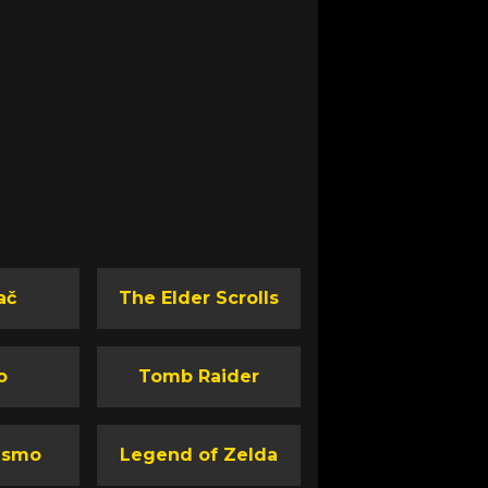
ač
The Elder Scrolls
o
Tomb Raider
ismo
Legend of Zelda