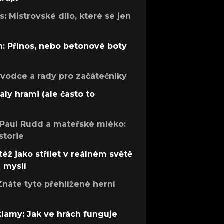
: Mistrovské dílo, které se jen
: Přínos, nebo betonové boty
růvodce a rady pro začátečníky
aly hrami (ale často to
 Paul Rudd a mateřské mléko:
storie
též jako střílet v reálném světě
ů myslí
Znáte tyto přehlížené herní
 klamy: Jak ve hrách funguje