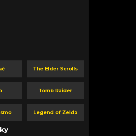
ač
The Elder Scrolls
o
Tomb Raider
ismo
Legend of Zelda
nky