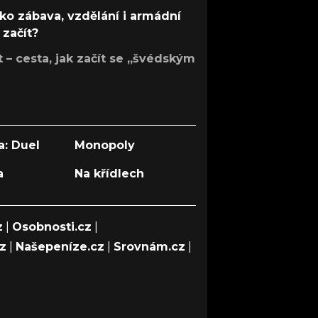
ko zábava, vzdělání i armádní
 začít?
– cesta, jak začít se „švédským
a: Duel
Monopoly
a
Na křídlech
z
|
Osobnosti.cz
|
cz
|
Našepeníze.cz
|
Srovnám.cz
|