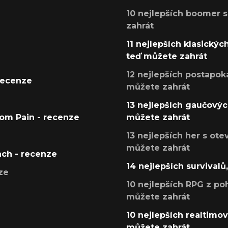
10 nejlepších boomer s
zahrát
11 nejlepších klasickýc
teď můžete zahrát
12 nejlepších postapoka
recenze
můžete zahrát
13 nejlepších gaučových
tom Pain - recenze
můžete zahrát
13 nejlepších her s ot
můžete zahrát
ach - recenze
14 nejlepších survivalů
ze
10 nejlepších RPG z poh
můžete zahrát
10 nejlepších realtimový
můžete zahrát