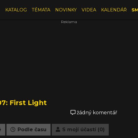
E
KATALOG
TÉMATA
NOVINKY
VIDEA
KALENDÁŘ
SM
7: First Light
žádný komentář
é
Podle času
S mojí účastí (0)