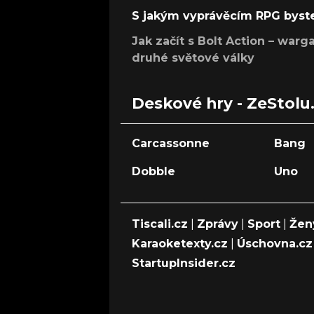
S jakým vyprávěcím RPG byste
Jak začít s Bolt Action – w
druhé světové války
Deskové hry - ZeStolu
Carcassonne
Bang
Dobble
Uno
Tiscali.cz
|
Zprávy
|
Sport
|
Žen
Karaoketexty.cz
|
Úschovna.cz
StartupInsider.cz