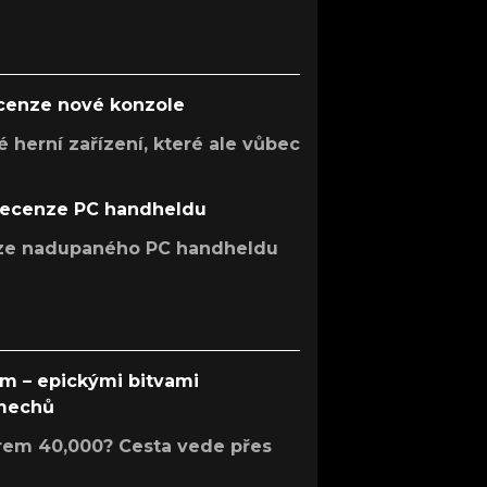
ecenze nové konzole
 herní zařízení, které ale vůbec
recenze PC handheldu
nze nadupaného PC handheldu
em – epickými bitvami
 mechů
rem 40,000? Cesta vede přes