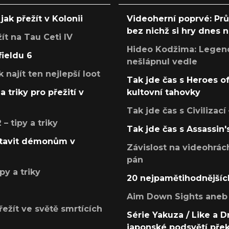
jak přežít v Kolonii
Videoherní poprvé: Pr
bez nichž si hry dnes
žít na Tau Ceti IV
Hideo Kodžima: Legendá
fieldu 6
nešlápnul vedle
k najít ten nejlepší loot
Tak jde čas s Heroes o
a triky pro přežití v
kultovní tahovky
Tak jde čas s Civilizací
 tipy a triky
Tak jde čas s Assassin'
postavit démonům v
Závislost na videohrác
pán
py a triky
20 nejpamětihodnějšíc
Aim Down Sights aneb 
přežít ve světě smrtících
Série Yakuza / Like a D
japonské podsvětí pře