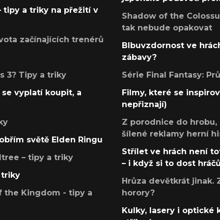
tipy a triky na přežití v
Shadow of the Colossus
tak nebude opakovat
ota začínajících trenérů
Blbuvzdornost ve hrách
zábavy?
 3? Tipy a triky
Série Final Fantasy: P
se vyplatí koupit, a
Filmy, které se inspirov
nepřiznají)
ky
Z porodnice do hrobu,
šílené reklamy herní hi
v obřím světě Elden Ringu
Střílet ve hrách není to
ree – tipy a triky
– i když si to dost hráč
triky
Hrůza devětkrát jinak. 
 the Kingdom - tipy a
horory?
Kulky, lasery i optické