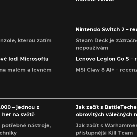
Nintendo Switch 2 – r
onzole, kterou zatím
Steam Deck je zázračné
nepoužívám
ové lodi Microsoftu
Lenovo Legion Go S – 
í na malém a levném
MSI Claw 8 AI+ – rece
000 – jednou z
Jak začít s BattleTech
 her na světě
obrovitých válečných
 potřebné nástroje,
Jak začít s Warhamme
echniky
přístupnější Kill Team