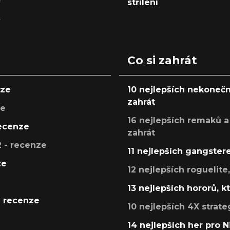
y
střílení
y
Co si zahrát
nze
10 nejlepších nekonečn
zahrát
ze
16 nejlepších remaků a
recenze
zahrát
 - recenze
11 nejlepších gangstere
ze
12 nejlepších roguelite
13 nejlepších hororů, k
- recenze
10 nejlepších 4X strate
14 nejlepších her pro 