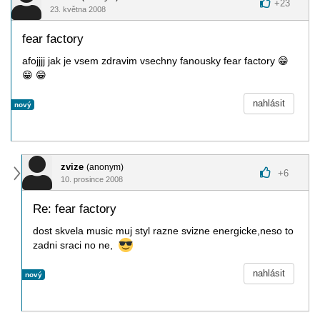
+
23
23. května 2008
fear factory
afojjjj jak je vsem zdravim vsechny fanousky fear factory
😁
😁
😁
nahlásit
nový
zvize
(anonym)
+
6
10. prosince 2008
Re: fear factory
dost skvela music muj styl razne svizne energicke,neso to
zadni sraci no ne,
nahlásit
nový