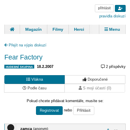
přihlásit
pravidla diskuzí
Magazín
Filmy
Herci
Zpěváci
Menu
Skupiny
Modelky
Sportovci
Spisovatelé
Přejít na výpis diskuzí
Panovníci
Finančníci
Komentáře
Fear Factory
18.2.2007
2 příspěvky
HUDEBNÍ SKUPINA
Vlákna
Doporučené
Podle času
S mojí účastí (0)
Pokud chcete přidávat komentáře, musíte se:
nebo
Registrovat
Přihlásit
zamca
(anonym)