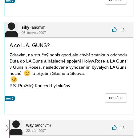
nový
siky
(anonym)
+
3
05. června 2007
A co L.A. GUNS?
Zdravim, na stručný popis good,ale chybí zmínka o odchodu
Dufa do LA Guns a následné spojení Holyw.Rose a LA Guns
v Guns n Roses, následované vyhozením bývalých LA Guns
hochů
a přijetím Slashe a Steava.
P.S. Pražský Koncert byl slušný
nahlásit
nový
way
(anonym)
+
3
22. září 2007