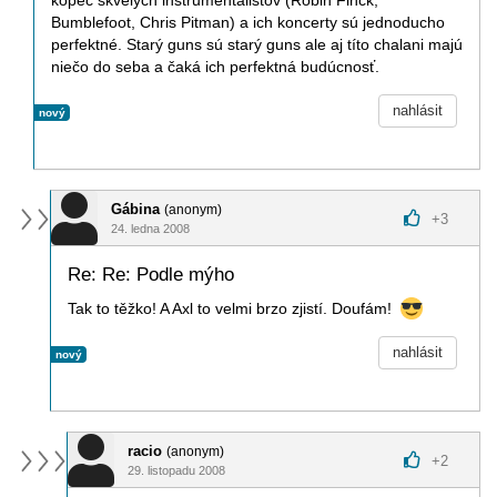
kopec skvelých inštrumentalistov (Robin Finck,
Bumblefoot, Chris Pitman) a ich koncerty sú jednoducho
perfektné. Starý guns sú starý guns ale aj títo chalani majú
niečo do seba a čaká ich perfektná budúcnosť.
nahlásit
nový
Gábina
(anonym)
+
3
24. ledna 2008
Re: Re: Podle mýho
Tak to těžko! A Axl to velmi brzo zjistí. Doufám!
nahlásit
nový
racio
(anonym)
+
2
29. listopadu 2008