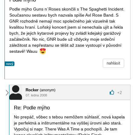
Podle mýho Guns n´Roses skončili s The Spaghetti Incident.
Současnou sestavu bych nazvala spíše Axl Rose Band. S
GNR rozhodně nemají moc společného jak vizuelně tak
kvalitou hraní. Loňský koncert jsem si nenechala ujít a řekla
bych, že jejich kytarové projevy by zvládl kdejaký garážový
začátečník. No nic, GNR bude už vždycky moje srdeční
záležitost a nepřestanu se těšit až zase vystoupí v původní
sestavě! Wauu
nahlásit
nový
Rocker
(anonym)
+
2
07. ledna 2008
Re: Podle mýho
No prepáč, vôbec s tebou nemôžem súhlasiť, nová kapela
je perfektná a inštrumentálne na vyššej úrovni ako stará.
Vypočuj si napr. There Was A Time a pochopíš. Je tam