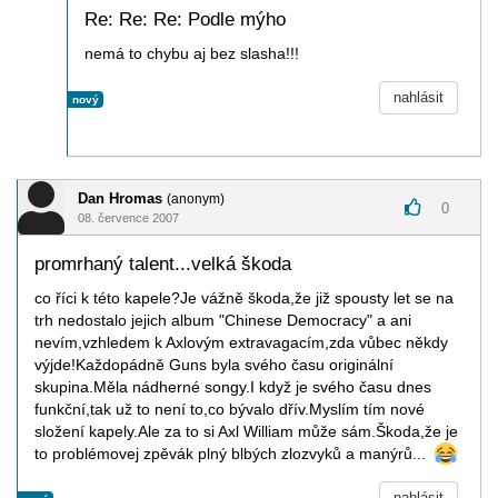
Re: Re: Re: Podle mýho
nemá to chybu aj bez slasha!!!
nahlásit
nový
Dan Hromas
(anonym)
0
08. července 2007
promrhaný talent...velká škoda
co říci k této kapele?Je vážně škoda,že již spousty let se na
trh nedostalo jejich album "Chinese Democracy" a ani
nevím,vzhledem k Axlovým extravagacím,zda vůbec někdy
výjde!Každopádně Guns byla svého času originální
skupina.Měla nádherné songy.I když je svého času dnes
funkční,tak už to není to,co bývalo dřív.Myslím tím nové
složení kapely.Ale za to si Axl William může sám.Škoda,že je
to problémovej zpěvák plný blbých zlozvyků a manýrů...
nahlásit