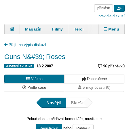
přihlásit
pravidla diskuzí
Magazín
Filmy
Herci
Zpěváci
Menu
Skupiny
Modelky
Sportovci
Spisovatelé
Přejít na výpis diskuzí
Panovníci
Finančníci
Komentáře
Guns N&#39; Roses
18.2.2007
96 příspěvků
HUDEBNÍ SKUPINA
Vlákna
Doporučené
Podle času
S mojí účastí (0)
Novější
Starší
Pokud chcete přidávat komentáře, musíte se:
nebo
Registrovat
Přihlásit