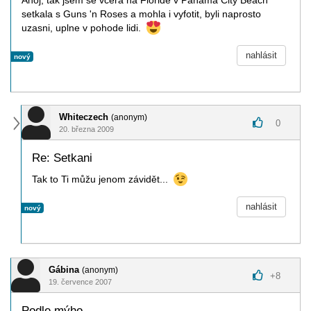
Ahoj, tak jsem se vcera na Floride v Panama City Beach
setkala s Guns 'n Roses a mohla i vyfotit, byli naprosto
uzasni, uplne v pohode lidi.
nahlásit
nový
Whiteczech
(anonym)
0
20. března 2009
Re: Setkani
Tak to Ti můžu jenom závidět...
nahlásit
nový
Gábina
(anonym)
+
8
19. července 2007
Podle mýho