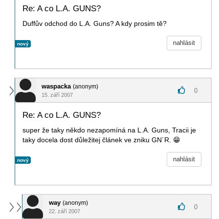
Re: A co L.A. GUNS?
Duffův odchod do L.A. Guns? A kdy prosim tě?
nahlásit
nový
waspacka
(anonym)
0
15. září 2007
Re: A co L.A. GUNS?
super že taky někdo nezapomíná na L.A. Guns, Tracii je
taky docela dost důležitej článek ve zniku GN´R.
😁
nahlásit
nový
way
(anonym)
0
22. září 2007