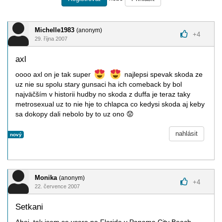
Michelle1983
(anonym)
+
4
29. října 2007
axl
oooo axl on je tak super
najlepsi spevak skoda ze
uz nie su spolu stary gunsaci ha ich comeback by bol
najväčším v historii hudby no skoda z duffa je teraz taky
metrosexual uz to nie hje to chlapca co kedysi skoda aj keby
sa dokopy dali nebolo by to uz ono
😟
nahlásit
nový
Monika
(anonym)
+
4
22. července 2007
Setkani