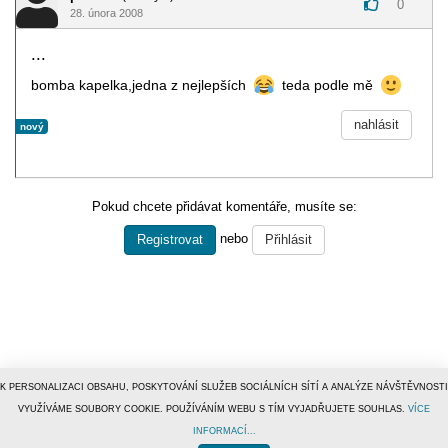
0
28. února 2008
...
bomba kapelka,jedna z nejlepších
teda podle mě
nahlásit
nový
Pokud chcete přidávat komentáře, musíte se:
nebo
Registrovat
Přihlásit
K PERSONALIZACI OBSAHU, POSKYTOVÁNÍ SLUŽEB SOCIÁLNÍCH SÍTÍ A ANALÝZE NÁVŠTĚVNOSTI
VYUŽÍVÁME SOUBORY COOKIE. POUŽÍVÁNÍM WEBU S TÍM VYJADŘUJETE SOUHLAS.
VÍCE
INFORMACÍ...
© 1996–2019
Tiscali Media, a.s.
ISSN 1801-5131