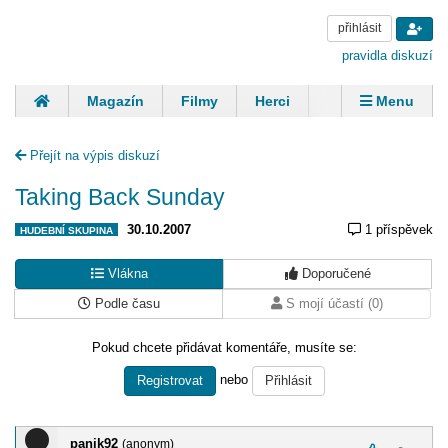
přihlásit
pravidla diskuzí
Magazín
Filmy
Herci
Zpěváci
Menu
Skupiny
Modelky
Sportovci
Spisovatelé
Přejít na výpis diskuzí
Panovníci
Finančníci
Komentáře
Taking Back Sunday
30.10.2007
1 příspěvek
HUDEBNÍ SKUPINA
Vlákna
Doporučené
Podle času
S mojí účastí (0)
Pokud chcete přidávat komentáře, musíte se:
nebo
Registrovat
Přihlásit
panik92
(anonym)