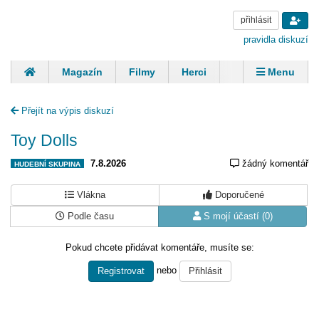
přihlásit
pravidla diskuzí
Magazín
Filmy
Herci
Zpěváci
Menu
Skupiny
Modelky
Sportovci
Spisovatelé
Přejít na výpis diskuzí
Panovníci
Finančníci
Komentáře
Toy Dolls
7.8.2026
žádný komentář
HUDEBNÍ SKUPINA
Vlákna
Doporučené
Podle času
S mojí účastí (0)
Pokud chcete přidávat komentáře, musíte se:
nebo
Registrovat
Přihlásit