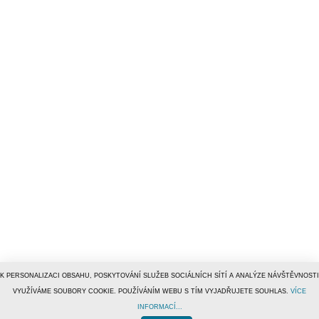
K PERSONALIZACI OBSAHU, POSKYTOVÁNÍ SLUŽEB SOCIÁLNÍCH SÍTÍ A ANALÝZE NÁVŠTĚVNOSTI
VYUŽÍVÁME SOUBORY COOKIE. POUŽÍVÁNÍM WEBU S TÍM VYJADŘUJETE SOUHLAS.
VÍCE
INFORMACÍ...
© 1996–2019
Tiscali Media, a.s.
ISSN 1801-5131