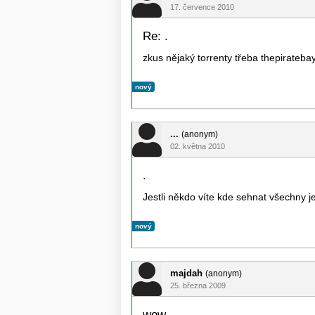
17. července 2010
Re: .
zkus nějaký torrenty třeba thepirateba
nový
...
(anonym)
02. května 2010
.
Jestli někdo víte kde sehnat všechny je
nový
majdah
(anonym)
25. března 2009
wow