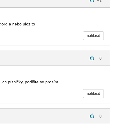
+
1
y.org a nebo uloz.to
nahlásit
0
jich písničky, podělte se prosím.
nahlásit
0