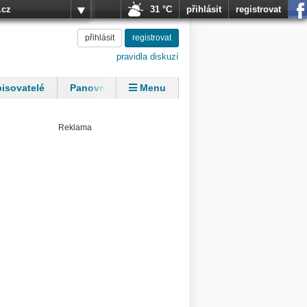
.cz
31 °C
přihlásit
registrovat
přihlásit
registrovat
pravidla diskuzí
isovatelé
Panovníci
Menu