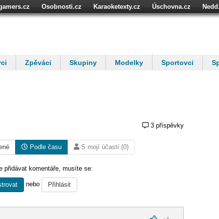
igamers.cz
Osobnosti.cz
Karaoketexty.cz
Úschovna.cz
Nedd
níze.cz
StartupInsider.cz
ci
Zpěváci
Skupiny
Modelky
Sportovci
Sp
3 příspěvky
ené
Podle času
S mojí účastí (0)
 přidávat komentáře, musíte se:
nebo
trovat
Přihlásit