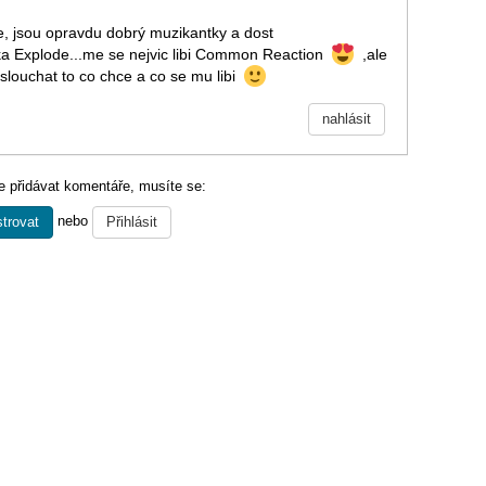
de, jsou opravdu dobrý muzikantky a dost
cka Explode...me se nejvic libi Common Reaction
,ale
louchat to co chce a co se mu libi
nahlásit
 přidávat komentáře, musíte se:
nebo
trovat
Přihlásit