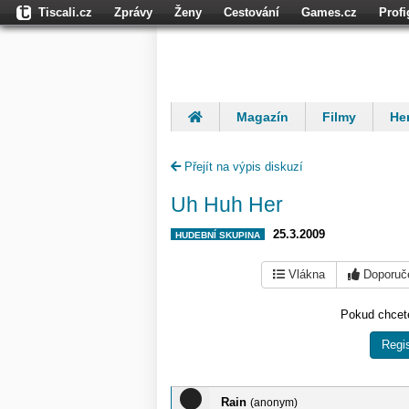
Tiscali.cz
Zprávy
Ženy
Cestování
Games.cz
Prof
Moulík.cz
Fights.cz
Sport
Dokina.cz
CZhity.cz
Našepe
Magazín
Filmy
Her
Finančníci
Komentáře
Přejít na výpis diskuzí
Uh Huh Her
25.3.2009
HUDEBNÍ SKUPINA
Vlákna
Doporuč
Pokud chcete
Regis
Rain
(anonym)