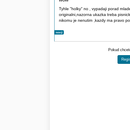
Tyhle "holky" no , vypadaji porad mla
originalni,nazorna ukazka treba pisni
nikomu je nenutim ,kazdy ma pravo pos
nový
Pokud chcete
Regis