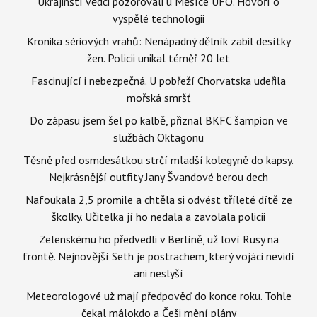
Ukrajinští vědci pozorovali u Měsíce UFO. Hovoří o
vyspělé technologii
Kronika sériových vrahů: Nenápadný dělník zabil desítky
žen. Policii unikal téměř 20 let
Fascinující i nebezpečná. U pobřeží Chorvatska udeřila
mořská smršť
Do zápasu jsem šel po kalbě, přiznal BKFC šampion ve
službách Oktagonu
Těsně před osmdesátkou strčí mladší kolegyně do kapsy.
Nejkrásnější outfity Jany Švandové berou dech
Nafoukala 2,5 promile a chtěla si odvést tříleté dítě ze
školky. Učitelka jí ho nedala a zavolala policii
Zelenskému ho předvedli v Berlíně, už loví Rusy na
frontě. Nejnovější Seth je postrachem, který vojáci nevidí
ani neslyší
Meteorologové už mají předpověď do konce roku. Tohle
čekal málokdo a Češi mění plány