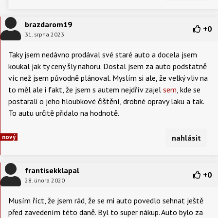
brazdarom19
+
0
31. srpna 2023
Taky jsem nedávno prodával své staré auto a docela jsem
koukal jak ty ceny šly nahoru. Dostal jsem za auto podstatně
víc než jsem původně plánoval. Myslím si ale, že velký vliv na
to měl ale i fakt, že jsem s autem nejdřív zajel
sem
, kde se
postarali o jeho hloubkové čištění, drobné opravy laku a tak.
To autu určitě přidalo na hodnotě.
nový
nahlásit
frantisekklapal
+
0
28. února 2020
Musím říct, že jsem rád, že se mi auto povedlo sehnat ještě
před zavedením této daně. Byl to super nákup. Auto bylo za