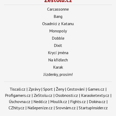
Carcassonne
Bang
Osadníci z Katanu
Monopoly
Dobble
Dixit
Krycí jména
Na křídlech
Karak
Jízdenky, prosím!
Tiscali.cz
|
Zprávy
|
Sport
|
Ženy
|
Cestování
|
Games.cz
|
Profigamers.cz
|
ZeStolu.cz
|
Osobnosti.cz
|
Karaoketexty.cz
|
Úschovna.cz
|
Nedd.cz
|
Moulík.cz
|
Fights.cz
|
Dokina.cz
|
CZhity.cz
|
Našepeníze.cz
|
Srovnám.cz
|
StartupInsider.cz