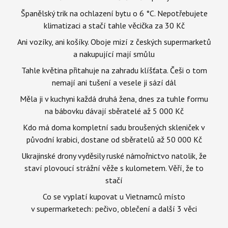
Španělský trik na ochlazení bytu o 6 °C. Nepotřebujete
klimatizaci a stačí tahle věcička za 30 Kč
Ani vozíky, ani košíky. Oboje mizí z českých supermarketů
a nakupující mají smůlu
Tahle květina přitahuje na zahradu klíšťata. Češi o tom
nemají ani tušení a vesele ji sází dál
Měla ji v kuchyni každá druhá žena, dnes za tuhle formu
na bábovku dávají sběratelé až 5 000 Kč
Kdo má doma kompletní sadu broušených skleniček v
původní krabici, dostane od sběratelů až 50 000 Kč
Ukrajinské drony vyděsily ruské námořnictvo natolik, že
staví plovoucí strážní věže s kulometem. Věří, že to
stačí
Co se vyplatí kupovat u Vietnamců místo
v supermarketech: pečivo, oblečení a další 3 věci