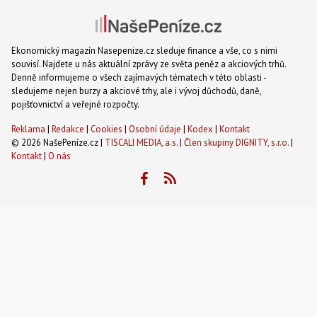
Ekonomický magazín Nasepenize.cz sleduje finance a vše, co s nimi
souvisí. Najdete u nás aktuální zprávy ze světa peněz a akciových trhů.
Denně informujeme o všech zajímavých tématech v této oblasti -
sledujeme nejen burzy a akciové trhy, ale i vývoj důchodů, daně,
pojišťovnictví a veřejné rozpočty.
Reklama
|
Redakce
|
Cookies
|
Osobní údaje
|
Kodex
|
Kontakt
© 2026 NašePeníze.cz |
TISCALI MEDIA, a.s.
|
Člen skupiny DIGNITY, s.r.o.
|
Kontakt
|
O nás