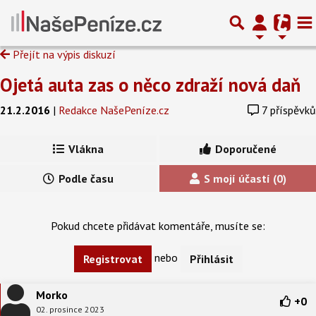
Přejít na výpis diskuzí
Ojetá auta zas o něco zdraží nová daň
21.2.2016
|
Redakce NašePeníze.cz
7 příspěvků
Vlákna
Doporučené
Podle času
S mojí účastí (0)
Pokud chcete přidávat komentáře, musíte se:
nebo
Registrovat
Přihlásit
Morko
+
0
02. prosince 2023