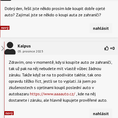
Dobrý den, řešil jste někdo prosím kde koupit dobře ojeté
auto? Zajímal jste se někdo o koupi auta ze zahraničí?
nový
nahlásit
Kalpus
+
0
05. prosince 2023
Zdravím, ono v momentě, kdy si koupíte auto ze zahraničí,
tak už pak na něj nebudete mít vlastě vůbec žádnou
záruku. Takže když se na to podíváte takhle, tak ono
opravdu těžko říct, jestli se to vyplatí. Já jsem po
zkušenostech s ojetinami koupil poslední auto v
autobazaru
https://www.aaaauto.cz/
, kde na něj
dostanete i záruku, ale hlavně kupujete prověřené auto.
nový
nahlásit