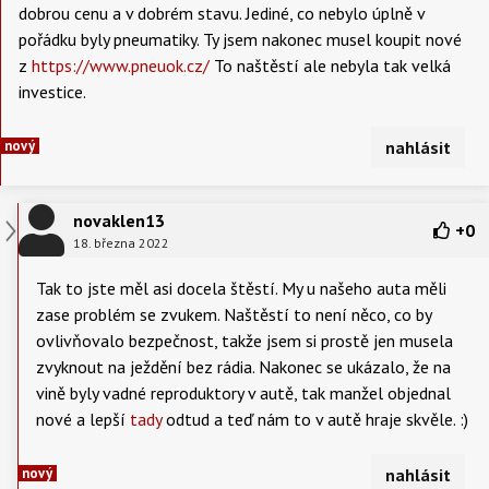
dobrou cenu a v dobrém stavu. Jediné, co nebylo úplně v
pořádku byly pneumatiky. Ty jsem nakonec musel koupit nové
z
https://www.pneuok.cz/
To naštěstí ale nebyla tak velká
investice.
nový
nahlásit
novaklen13
+
0
18. března 2022
Tak to jste měl asi docela štěstí. My u našeho auta měli
zase problém se zvukem. Naštěstí to není něco, co by
ovlivňovalo bezpečnost, takže jsem si prostě jen musela
zvyknout na ježdění bez rádia. Nakonec se ukázalo, že na
vině byly vadné reproduktory v autě, tak manžel objednal
nové a lepší
tady
odtud a teď nám to v autě hraje skvěle. :)
nový
nahlásit