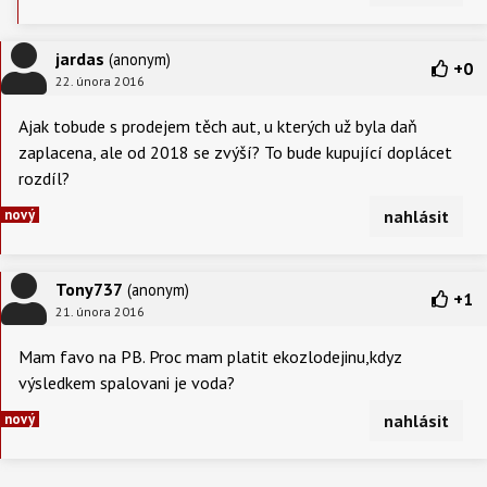
jardas
(anonym)
+
0
22. února 2016
Ajak tobude s prodejem těch aut, u kterých už byla daň
zaplacena, ale od 2018 se zvýší? To bude kupující doplácet
rozdíl?
nový
nahlásit
Tony737
(anonym)
+
1
21. února 2016
Mam favo na PB. Proc mam platit ekozlodejinu,kdyz
výsledkem spalovani je voda?
nový
nahlásit