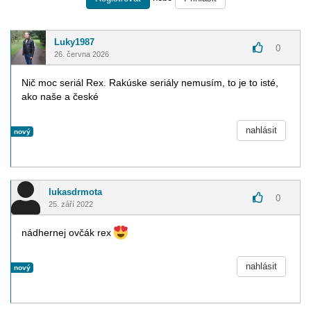
Luky1987
0
26. června 2026
Nič moc seriál Rex. Rakúske seriály nemusím, to je to isté,
ako naše a české
nahlásit
nový
lukasdrmota
0
25. září 2022
nádhernej ovčák rex
nahlásit
nový