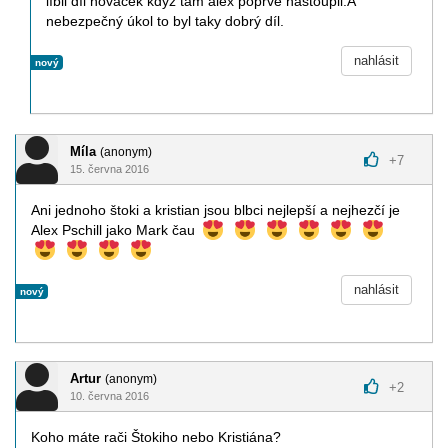
líbil díl novacek když tam alex poprvé nastoupil.A
nebezpečný úkol to byl taky dobrý díl.
nahlásit
nový
Míla
(anonym)
+
7
15. června 2016
Ani jednoho štoki a kristian jsou blbci nejlepší a nejhezčí je
Alex Pschill jako Mark čau
nahlásit
nový
Artur
(anonym)
+
2
10. června 2016
Koho máte rači Štokiho nebo Kristiána?