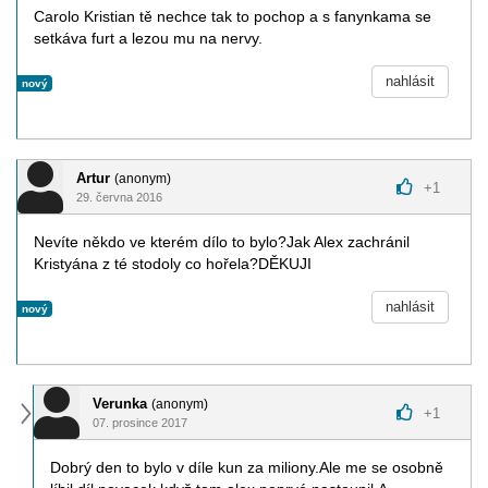
Carolo Kristian tě nechce tak to pochop a s fanynkama se
setkáva furt a lezou mu na nervy.
nahlásit
nový
Artur
(anonym)
+
1
29. června 2016
Nevíte někdo ve kterém dílo to bylo?Jak Alex zachránil
Kristyána z té stodoly co hořela?DĚKUJI
nahlásit
nový
Verunka
(anonym)
+
1
07. prosince 2017
Dobrý den to bylo v díle kun za miliony.Ale me se osobně