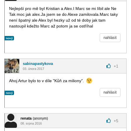
Nejlepší pro mě byl Kristian a Alex.I Marc se mi líbil ale Ne
Tak moc jak alex.Ja jsem se do Alexe zamilovala.Marc taky
není špatný ale Alex byl hezky už od té doby jak tam
nastoupil kdežto Marc až potom ja se ostříhal
nahlásit
nový
sabinapastykova
+
1
03. února 2017
Ahoj Artur bylo to v díle "Kůň za miliony".
nahlásit
nový
renata
(anonym)
+
5
08. srpna 2016