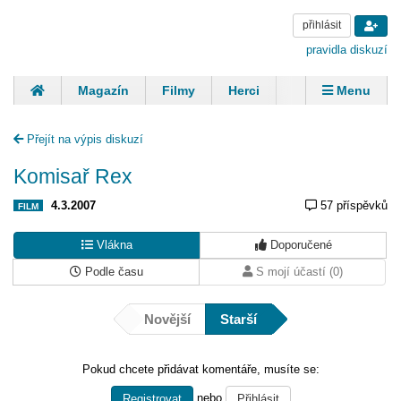
přihlásit
pravidla diskuzí
Magazín
Filmy
Herci
Zpěváci
Menu
Skupiny
Modelky
Sportovci
Spisovatelé
Přejít na výpis diskuzí
Panovníci
Finančníci
Komentáře
Komisař Rex
4.3.2007
57 příspěvků
FILM
Vlákna
Doporučené
Podle času
S mojí účastí (0)
Novější
Starší
Pokud chcete přidávat komentáře, musíte se:
nebo
Registrovat
Přihlásit