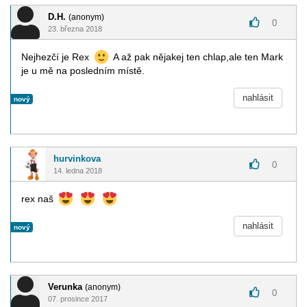
D.H.
(anonym)
0
23. března 2018
Nejhezčí je Rex
A až pak nějakej ten chlap,ale ten Mark
je u mě na posledním místě.
nahlásit
nový
hurvinkova
0
14. ledna 2018
rex naš
nahlásit
nový
Verunka
(anonym)
0
07. prosince 2017