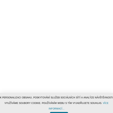
K PERSONALIZACI OBSAHU, POSKYTOVÁNÍ SLUŽEB SOCIÁLNÍCH SÍTÍ A ANALÝZE NÁVŠTĚVNOSTI
VYUŽÍVÁME SOUBORY COOKIE. POUŽÍVÁNÍM WEBU S TÍM VYJADŘUJETE SOUHLAS.
VÍCE
INFORMACÍ...
© 1996–2019
Tiscali Media, a.s.
ISSN 1801-5131