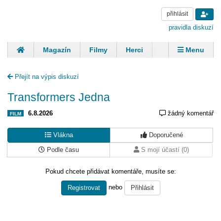
přihlásit
pravidla diskuzí
Magazín
Filmy
Herci
Zpěváci
Menu
Skupiny
Modelky
Sportovci
Spisovatelé
Přejít na výpis diskuzí
Panovníci
Finančníci
Komentáře
Transformers Jedna
6.8.2026
žádný komentář
FILM
Vlákna
Doporučené
Podle času
S mojí účastí (0)
Pokud chcete přidávat komentáře, musíte se:
nebo
Registrovat
Přihlásit