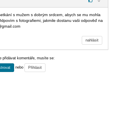
0
a setkání s mužem s dobrým srdcem, abych se mu mohla
 Odpovím s fotografiemi, jakmile dostanu vaši odpověď na
@gmail.com
nahlásit
 přidávat komentáře, musíte se:
nebo
trovat
Přihlásit