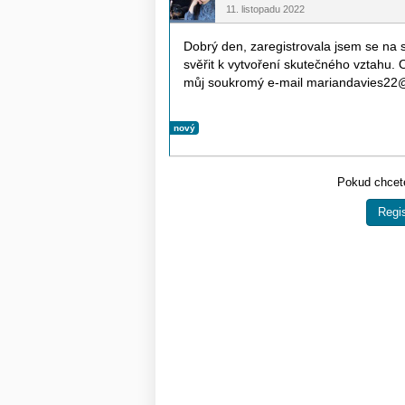
11. listopadu 2022
Dobrý den, zaregistrovala jsem se n
svěřit k vytvoření skutečného vztahu.
můj soukromý e-mail mariandavies22
nový
Pokud chcete
Regis