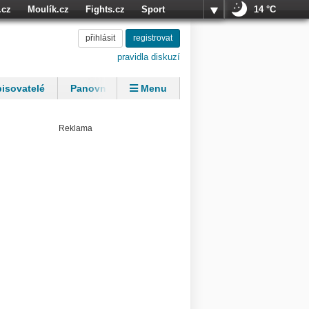
.cz
Moulík.cz
Fights.cz
Sport
14 °C
přihlásit
přihlásit
registrovat
registrovat
pravidla diskuzí
isovatelé
Panovníci
Menu