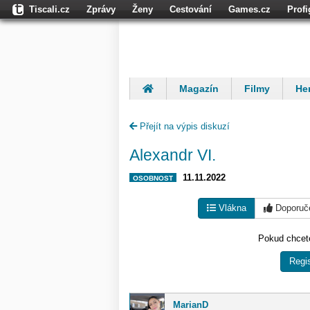
Tiscali.cz
Zprávy
Ženy
Cestování
Games.cz
Prof
Dokina.cz
CZhity.cz
Našepeníze.cz
StartupInsider.cz
Magazín
Filmy
Her
Finančníci
Komentáře
Přejít na výpis diskuzí
Alexandr VI.
11.11.2022
OSOBNOST
Vlákna
Doporuč
Pokud chcete
Regis
MarianD