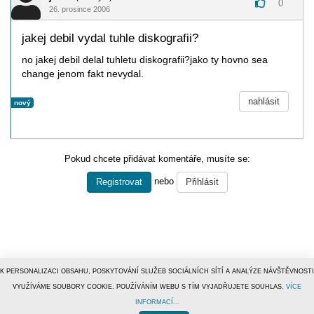
0
26. prosince 2006
jakej debil vydal tuhle diskografii?
no jakej debil delal tuhletu diskografii?jako ty hovno sea
change jenom fakt nevydal.
nahlásit
nový
Pokud chcete přidávat komentáře, musíte se:
nebo
Registrovat
Přihlásit
K PERSONALIZACI OBSAHU, POSKYTOVÁNÍ SLUŽEB SOCIÁLNÍCH SÍTÍ A ANALÝZE NÁVŠTĚVNOSTI
VYUŽÍVÁME SOUBORY COOKIE. POUŽÍVÁNÍM WEBU S TÍM VYJADŘUJETE SOUHLAS.
VÍCE
INFORMACÍ...
© 1996–2019
Tiscali Media, a.s.
ISSN 1801-5131