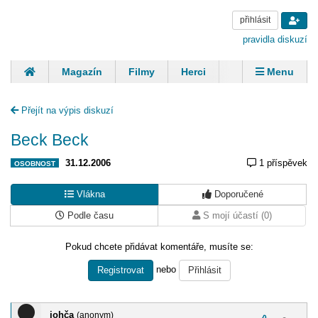
přihlásit
pravidla diskuzí
Magazín
Filmy
Herci
Zpěváci
Menu
Skupiny
Modelky
Sportovci
Spisovatelé
Přejít na výpis diskuzí
Panovníci
Finančníci
Komentáře
Beck Beck
31.12.2006
1 příspěvek
OSOBNOST
Vlákna
Doporučené
Podle času
S mojí účastí (0)
Pokud chcete přidávat komentáře, musíte se:
nebo
Registrovat
Přihlásit
johča
(anonym)