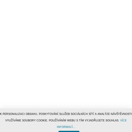
K PERSONALIZACI OBSAHU, POSKYTOVÁNÍ SLUŽEB SOCIÁLNÍCH SÍTÍ A ANALÝZE NÁVŠTĚVNOSTI
VYUŽÍVÁME SOUBORY COOKIE. POUŽÍVÁNÍM WEBU S TÍM VYJADŘUJETE SOUHLAS.
VÍCE
INFORMACÍ...
© 1996–2019
Tiscali Media, a.s.
ISSN 1801-5131