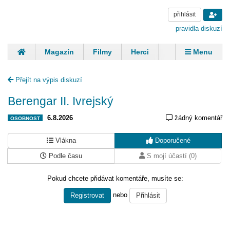
přihlásit
pravidla diskuzí
Magazín
Filmy
Herci
Zpěváci
Menu
Skupiny
Modelky
Sportovci
Spisovatelé
Přejít na výpis diskuzí
Panovníci
Finančníci
Komentáře
Berengar II. Ivrejský
6.8.2026
žádný komentář
OSOBNOST
Vlákna
Doporučené
Podle času
S mojí účastí (0)
Pokud chcete přidávat komentáře, musíte se:
nebo
Registrovat
Přihlásit