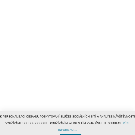
K PERSONALIZACI OBSAHU, POSKYTOVÁNÍ SLUŽEB SOCIÁLNÍCH SÍTÍ A ANALÝZE NÁVŠTĚVNOSTI
VYUŽÍVÁME SOUBORY COOKIE. POUŽÍVÁNÍM WEBU S TÍM VYJADŘUJETE SOUHLAS.
VÍCE
INFORMACÍ...
© 1996–2019
Tiscali Media, a.s.
ISSN 1801-5131