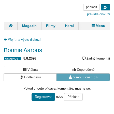
přihlásit
pravidla diskuzí
Magazín
Filmy
Herci
Zpěváci
Menu
Skupiny
Modelky
Sportovci
Spisovatelé
Přejít na výpis diskuzí
Panovníci
Finančníci
Komentáře
Bonnie Aarons
8.8.2026
žádný komentář
OSOBNOST
Vlákna
Doporučené
Podle času
S mojí účastí (0)
Pokud chcete přidávat komentáře, musíte se:
nebo
Registrovat
Přihlásit