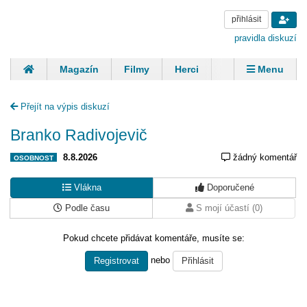
přihlásit
pravidla diskuzí
Magazín
Filmy
Herci
Zpěváci
Menu
Skupiny
Modelky
Sportovci
Spisovatelé
Přejít na výpis diskuzí
Panovníci
Finančníci
Komentáře
Branko Radivojevič
8.8.2026
žádný komentář
OSOBNOST
Vlákna
Doporučené
Podle času
S mojí účastí (0)
Pokud chcete přidávat komentáře, musíte se:
nebo
Registrovat
Přihlásit