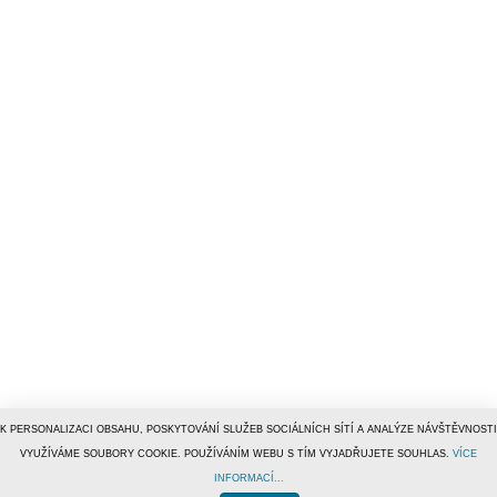
K PERSONALIZACI OBSAHU, POSKYTOVÁNÍ SLUŽEB SOCIÁLNÍCH SÍTÍ A ANALÝZE NÁVŠTĚVNOSTI
VYUŽÍVÁME SOUBORY COOKIE. POUŽÍVÁNÍM WEBU S TÍM VYJADŘUJETE SOUHLAS.
VÍCE
INFORMACÍ...
© 1996–2019
Tiscali Media, a.s.
ISSN 1801-5131