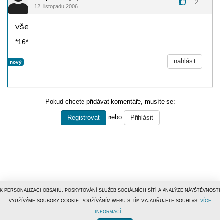
+
2
12. listopadu 2006
vše
*16*
nahlásit
nový
Pokud chcete přidávat komentáře, musíte se:
nebo
Registrovat
Přihlásit
K PERSONALIZACI OBSAHU, POSKYTOVÁNÍ SLUŽEB SOCIÁLNÍCH SÍTÍ A ANALÝZE NÁVŠTĚVNOSTI
VYUŽÍVÁME SOUBORY COOKIE. POUŽÍVÁNÍM WEBU S TÍM VYJADŘUJETE SOUHLAS.
VÍCE
INFORMACÍ...
© 1996–2019
Tiscali Media, a.s.
ISSN 1801-5131