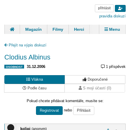
přihlásit
pravidla diskuzí
Magazín
Filmy
Herci
Zpěváci
Menu
Skupiny
Modelky
Sportovci
Spisovatelé
Přejít na výpis diskuzí
Panovníci
Finančníci
Komentáře
Clodius Albinus
31.12.2006
1 příspěvek
OSOBNOST
Vlákna
Doporučené
Podle času
S mojí účastí (0)
Pokud chcete přidávat komentáře, musíte se:
nebo
Registrovat
Přihlásit
kolipi
(anonym)