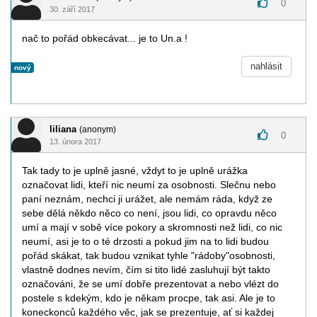
0
30. září 2017
nač to pořád obkecávat... je to Un.a !
nahlásit
nový
liliana
(anonym)
0
13. února 2017
Tak tady to je uplně jasné, vždyt to je uplně urážka
označovat lidi, kteří nic neumí za osobnosti. Slečnu nebo
paní neznám, nechci ji urážet, ale nemám ráda, když ze
sebe dělá někdo něco co není, jsou lidi, co opravdu něco
umí a mají v sobě více pokory a skromnosti než lidi, co nic
neumí, asi je to o té drzosti a pokud jim na to lidi budou
pořád skákat, tak budou vznikat tyhle "rádoby"osobnosti,
vlastně dodnes nevím, čím si tito lidé zasluhují být takto
označováni, že se umí dobře prezentovat a nebo vlézt do
postele s kdekým, kdo je někam procpe, tak asi. Ale je to
koneckonců každého věc, jak se prezentuje, ať si každej