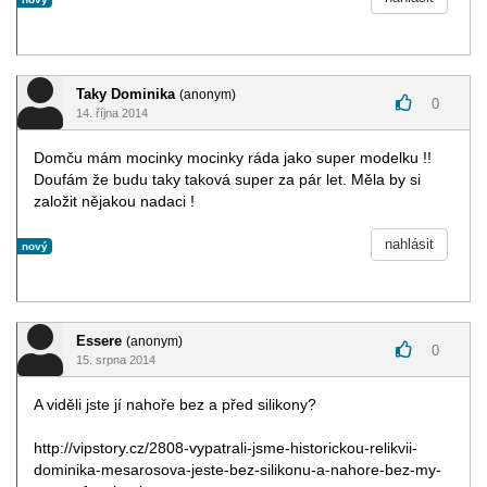
Taky Dominika
(anonym)
0
14. října 2014
Domču mám mocinky mocinky ráda jako super modelku !!
Doufám že budu taky taková super za pár let. Měla by si
založit nějakou nadaci !
nahlásit
nový
Essere
(anonym)
0
15. srpna 2014
A viděli jste jí nahoře bez a před silikony?
http://vipstory.cz/2808-vypatrali-jsme-historickou-relikvii-
dominika-mesarosova-jeste-bez-silikonu-a-nahore-bez-my-