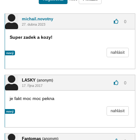
michail.novotny
0
27. dubna 2023
Super zadek a kozy!
nahlásit
nový
LASKY
(anonym)
0
17. října 2017
je fakt moc moc pekna
nahlásit
nový
Fantomas
(anonym)