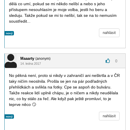
dělá co umí, pokud se mi někdo nelíbí a nebo s jeho
přístupem nesouhlasím je moje volba, jestli ho beru a
sleduju. Takže pokud se mi to nelíbí, tak se na to nemusím
soustředit...
nahlásit
nový
Maaarty
(anonym)
0
14. ledna 2017
No pěkná není, proto si nikdy v zahraničí ani neškrtla a v ČR
taky ničím neoslnila. Prošla se jen na pár podřadných
přehlídkách a svlíkla na fotky. Cpe se aspoň do bulváru.
Takže reakce lidí uplně chápu, je o ničem a nikdy neudělala
nic, co by stálo za řeč. Ale když pak ještě promluví, to je
teprve něco
🙄
nahlásit
nový