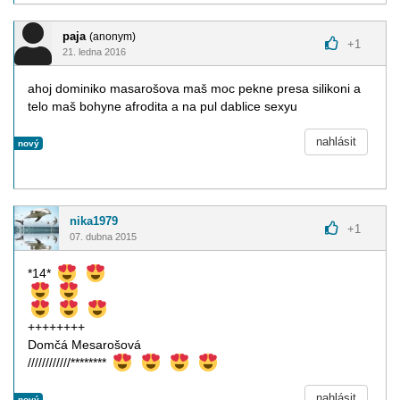
paja
(anonym)
+
1
21. ledna 2016
ahoj dominiko masarošova maš moc pekne presa silikoni a
telo maš bohyne afrodita a na pul dablice sexyu
nahlásit
nový
nika1979
+
1
07. dubna 2015
*14*
++++++++
Domčá Mesarošová
////////////********
nahlásit
nový