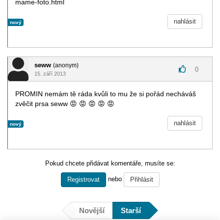
mame-foto.html
nahlásit
nový
seww
(anonym)
0
15. září 2013
PROMIN nemám tě ráda kvůli to mu že si pořád necháváš
zvěčit prsa seww
😡
😡
😡
😡
😡
nahlásit
nový
Pokud chcete přidávat komentáře, musíte se:
nebo
Registrovat
Přihlásit
Novější
Starší