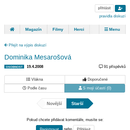
přihlásit
pravidla diskuzí
Magazín
Filmy
Herci
Zpěváci
Menu
Skupiny
Modelky
Sportovci
Spisovatelé
Přejít na výpis diskuzí
Panovníci
Finančníci
Komentáře
Dominika Mesarošová
19.4.2008
91 příspěvků
OSOBNOST
Vlákna
Doporučené
Podle času
S mojí účastí (0)
Novější
Starší
Pokud chcete přidávat komentáře, musíte se:
nebo
Registrovat
Přihlásit