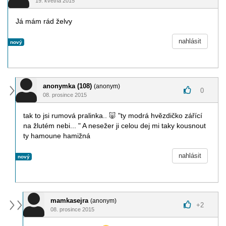
19. května 2015
Já mám rád želvy
nahlásit
nový
anonymka (108)
(anonym)
0
08. prosince 2015
tak to jsi rumová pralinka..
🐷
"ty modrá hvězdičko zářící
na žlutém nebi... " A nesežer ji celou dej mi taky kousnout
ty hamoune hamižná
nahlásit
nový
mamkasejra
(anonym)
+
2
08. prosince 2015