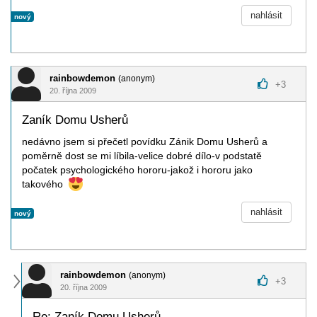
nahlásit
nový
rainbowdemon
(anonym)
+
3
20. října 2009
Zaník Domu Usherů
nedávno jsem si přečetl povídku Zánik Domu Usherů a
poměrně dost se mi líbila-velice dobré dílo-v podstatě
počatek psychologického hororu-jakož i hororu jako
takového
nahlásit
nový
rainbowdemon
(anonym)
+
3
20. října 2009
Re: Zaník Domu Usherů