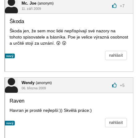
Mc. Joe
(anonym)
+
7
11. září 2009
Škoda
Škoda jen, že sem moc lidé nepřispívají své nazory na
tohoto spisovatele a básníka. Poe je velice výrazná osobnost
a určitě stojí za uznání.
😲
😲
nahlásit
nový
Wendy
(anonym)
+
5
06. března 2009
Raven
Havran je prostě nejlepší:)) Skvělá práce:)
nahlásit
nový