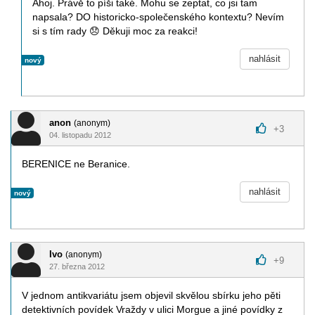
Ahoj. Právě to píši také. Mohu se zeptat, co jsi tam
napsala? DO historicko-společenského kontextu? Nevím
si s tím rady
😞
Děkuji moc za reakci!
nahlásit
nový
anon
(anonym)
+
3
04. listopadu 2012
BERENICE ne Beranice.
nahlásit
nový
Ivo
(anonym)
+
9
27. března 2012
V jednom antikvariátu jsem objevil skvělou sbírku jeho pěti
detektivních povídek Vraždy v ulici Morgue a jiné povídky z