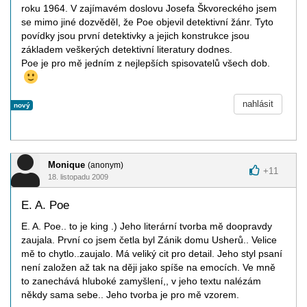
roku 1964. V zajímavém doslovu Josefa Škvoreckého jsem
se mimo jiné dozvěděl, že Poe objevil detektivní žánr. Tyto
povídky jsou první detektivky a jejich konstrukce jsou
základem veškerých detektivní literatury dodnes.
Poe je pro mě jedním z nejlepších spisovatelů všech dob.
nahlásit
nový
Monique
(anonym)
+
11
18. listopadu 2009
E. A. Poe
E. A. Poe.. to je king .) Jeho literární tvorba mě doopravdy
zaujala. První co jsem četla byl Zánik domu Usherů.. Velice
mě to chytlo..zaujalo. Má veliký cit pro detail. Jeho styl psaní
není založen až tak na ději jako spíše na emocích. Ve mně
to zanechává hluboké zamyšlení,, v jeho textu nalézám
někdy sama sebe.. Jeho tvorba je pro mě vzorem.