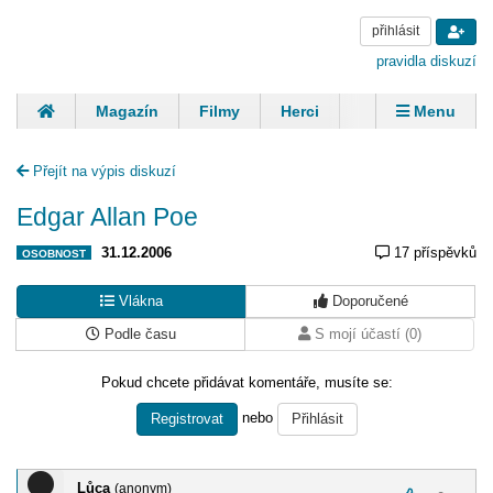
přihlásit
pravidla diskuzí
Magazín
Filmy
Herci
Zpěváci
Menu
Skupiny
Modelky
Sportovci
Spisovatelé
Přejít na výpis diskuzí
Panovníci
Finančníci
Komentáře
Edgar Allan Poe
31.12.2006
17 příspěvků
OSOBNOST
Vlákna
Doporučené
Podle času
S mojí účastí (0)
Pokud chcete přidávat komentáře, musíte se:
nebo
Registrovat
Přihlásit
Lůca
(anonym)