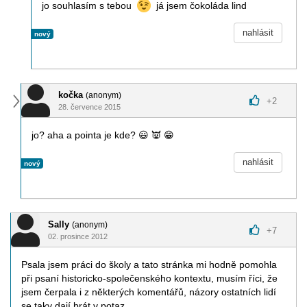
jo souhlasím s tebou
já jsem čokoláda lind
nahlásit
nový
kočka
(anonym)
+
2
28. července 2015
jo? aha a pointa je kde?
😃
👿
😁
nahlásit
nový
Sally
(anonym)
+
7
02. prosince 2012
Psala jsem práci do školy a tato stránka mi hodně pomohla
při psaní historicko-společenského kontextu, musím říci, že
jsem čerpala i z některých komentářů, názory ostatních lidí
se taky dají brát v potaz.