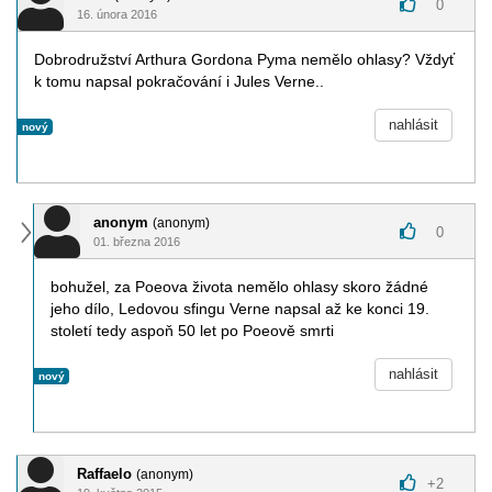
0
16. února 2016
Dobrodružství Arthura Gordona Pyma nemělo ohlasy? Vždyť
k tomu napsal pokračování i Jules Verne..
nahlásit
nový
anonym
(anonym)
0
01. března 2016
bohužel, za Poeova života nemělo ohlasy skoro žádné
jeho dílo, Ledovou sfingu Verne napsal až ke konci 19.
století tedy aspoň 50 let po Poeově smrti
nahlásit
nový
Raffaelo
(anonym)
+
2