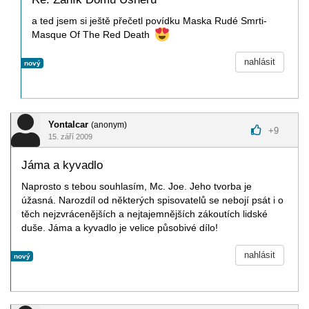
a ted jsem si ještě přečetl povídku Maska Rudé Smrti-
Masque Of The Red Death
nahlásit
nový
Yontalcar
(anonym)
+
9
15. září 2009
Jáma a kyvadlo
Naprosto s tebou souhlasím, Mc. Joe. Jeho tvorba je
úžasná. Narozdíl od některých spisovatelů se nebojí psát i o
těch nejzvrácenějších a nejtajemnějších zákoutích lidské
duše. Jáma a kyvadlo je velice působivé dílo!
nahlásit
nový