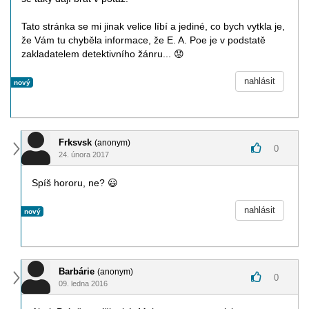
Tato stránka se mi jinak velice líbí a jediné, co bych vytkla je,
že Vám tu chyběla informace, že E. A. Poe je v podstatě
zakladatelem detektivního žánru...
😟
nahlásit
nový
Frksvsk
(anonym)
0
24. února 2017
Spíš hororu, ne?
😃
nahlásit
nový
Barbárie
(anonym)
0
09. ledna 2016