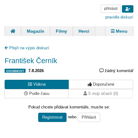
přihlásit
pravidla diskuzí
Magazín
Filmy
Herci
Zpěváci
Menu
Skupiny
Modelky
Sportovci
Spisovatelé
Přejít na výpis diskuzí
Panovníci
Finančníci
Komentáře
František Černík
7.8.2026
žádný komentář
OSOBNOST
Vlákna
Doporučené
Podle času
S mojí účastí (0)
Pokud chcete přidávat komentáře, musíte se:
nebo
Registrovat
Přihlásit