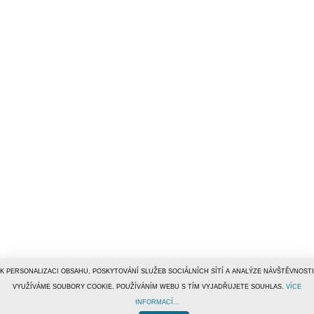
K PERSONALIZACI OBSAHU, POSKYTOVÁNÍ SLUŽEB SOCIÁLNÍCH SÍTÍ A ANALÝZE NÁVŠTĚVNOSTI
VYUŽÍVÁME SOUBORY COOKIE. POUŽÍVÁNÍM WEBU S TÍM VYJADŘUJETE SOUHLAS.
VÍCE
INFORMACÍ...
© 1996–2019
Tiscali Media, a.s.
ISSN 1801-5131