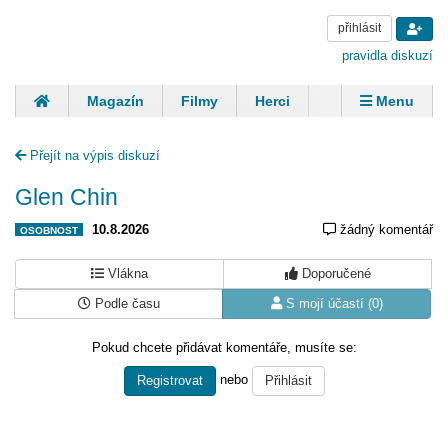
přihlásit
pravidla diskuzí
Magazín
Filmy
Herci
Zpěváci
Menu
Skupiny
Modelky
Sportovci
Spisovatelé
Přejít na výpis diskuzí
Panovníci
Finančníci
Komentáře
Glen Chin
10.8.2026
žádný komentář
OSOBNOST
Vlákna
Doporučené
Podle času
S mojí účastí (0)
Pokud chcete přidávat komentáře, musíte se:
nebo
Registrovat
Přihlásit