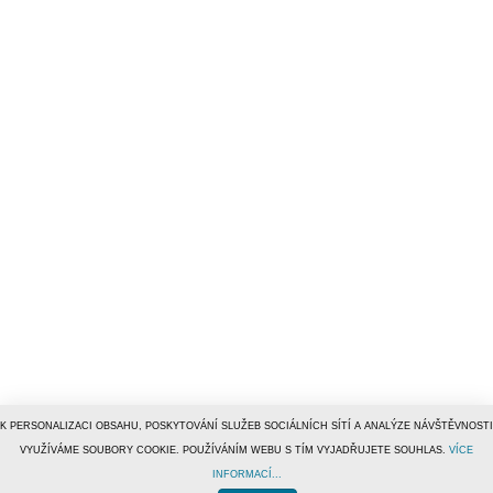
K PERSONALIZACI OBSAHU, POSKYTOVÁNÍ SLUŽEB SOCIÁLNÍCH SÍTÍ A ANALÝZE NÁVŠTĚVNOSTI
VYUŽÍVÁME SOUBORY COOKIE. POUŽÍVÁNÍM WEBU S TÍM VYJADŘUJETE SOUHLAS.
VÍCE
INFORMACÍ...
© 1996–2019
Tiscali Media, a.s.
ISSN 1801-5131