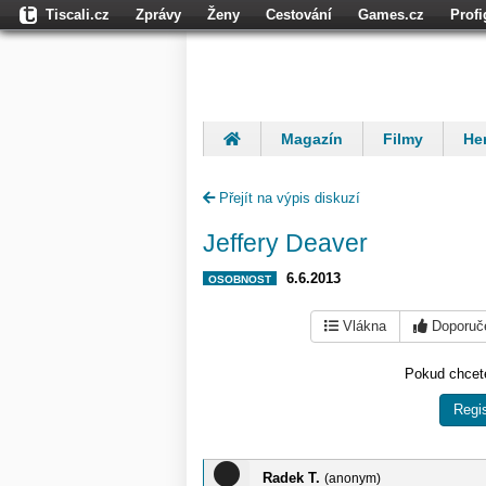
Tiscali.cz
Zprávy
Ženy
Cestování
Games.cz
Prof
Moulík.cz
Fights.cz
Sport
Dokina.cz
CZhity.cz
Našepe
Magazín
Filmy
Her
Finančníci
Komentáře
Přejít na výpis diskuzí
Jeffery Deaver
6.6.2013
OSOBNOST
Vlákna
Doporuč
Pokud chcete
Regis
Radek T.
(anonym)