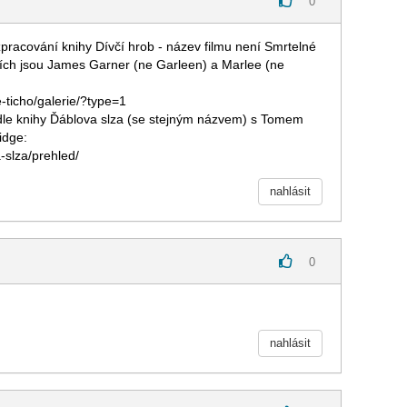
0
pracování knihy Dívčí hrob - název filmu není Smrtelné
rolích jsou James Garner (ne Garleen) a Marlee (ne
-ticho/galerie/?type=1
odle knihy Ďáblova slza (se stejným názvem) s Tomem
idge:
-slza/prehled/
nahlásit
0
nahlásit