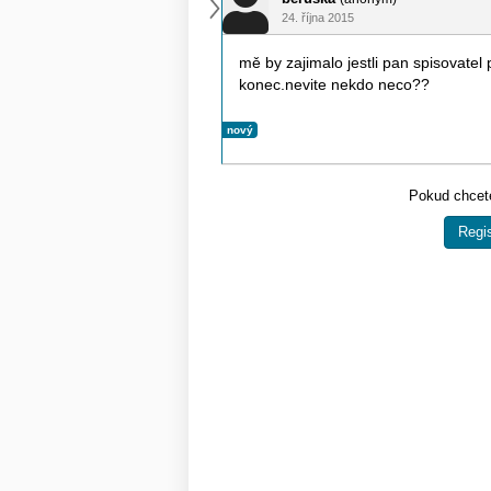
24. října 2015
mě by zajimalo jestli pan spisovatel
konec.nevite nekdo neco??
nový
Pokud chcete
Regis