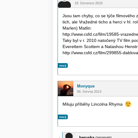
18. července 2016
Jsou tam chyby, co se týče filmového z
tich, ale Vražedné ticho a herci v hl. 
Marlen) Matlin:
http://www.csfd.cz/film/19585-vrazedne
Taky byl v r. 2010 natočený TV film p
Everettem Scottem a Natashou Henstr
http://www.csfd.cz/film/299855-dablova
nový
Monyque
06. června 2013
Miluju příběhy Lincolna Rhyma
nový
beruska
(anonym)