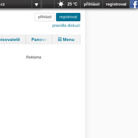
.cz
25 °C
přihlásit
registrovat
přihlásit
registrovat
pravidla diskuzí
isovatelé
Panovníci
Menu