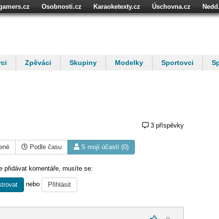
igamers.cz
Osobnosti.cz
Karaoketexty.cz
Úschovna.cz
Nedd
níze.cz
StartupInsider.cz
ci
Zpěváci
Skupiny
Modelky
Sportovci
Sp
3 příspěvky
ené
Podle času
S mojí účastí (0)
 přidávat komentáře, musíte se:
nebo
trovat
Přihlásit