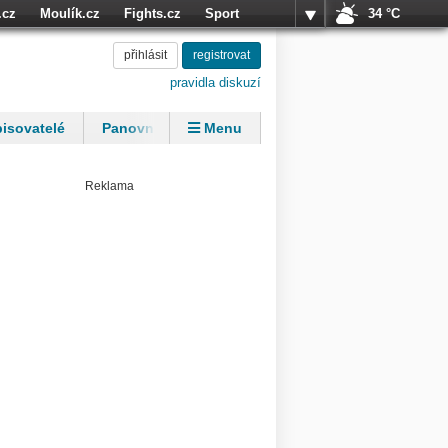
.cz
Moulík.cz
Fights.cz
Sport
34 °C
přihlásit
přihlásit
registrovat
registrovat
pravidla diskuzí
isovatelé
Panovníci
Menu