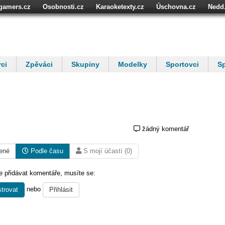
igamers.cz
Osobnosti.cz
Karaoketexty.cz
Úschovna.cz
Nedd
ci
Zpěváci
Skupiny
Modelky
Sportovci
Sp
žádný komentář
ené
Podle času
S mojí účastí (0)
 přidávat komentáře, musíte se:
nebo
trovat
Přihlásit