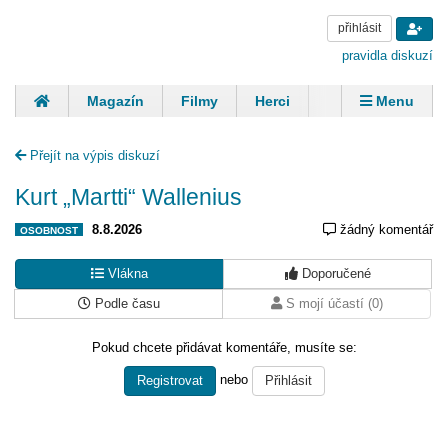
přihlásit
pravidla diskuzí
Magazín
Filmy
Herci
Zpěváci
Menu
Skupiny
Modelky
Sportovci
Spisovatelé
Přejít na výpis diskuzí
Panovníci
Finančníci
Komentáře
Kurt „Martti“ Wallenius
8.8.2026
žádný komentář
OSOBNOST
Vlákna
Doporučené
Podle času
S mojí účastí (0)
Pokud chcete přidávat komentáře, musíte se:
nebo
Registrovat
Přihlásit