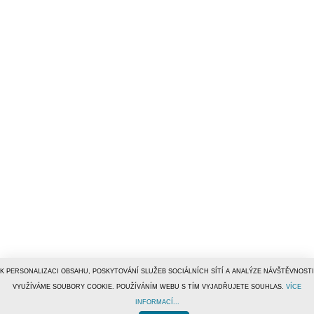
K PERSONALIZACI OBSAHU, POSKYTOVÁNÍ SLUŽEB SOCIÁLNÍCH SÍTÍ A ANALÝZE NÁVŠTĚVNOSTI
VYUŽÍVÁME SOUBORY COOKIE. POUŽÍVÁNÍM WEBU S TÍM VYJADŘUJETE SOUHLAS.
VÍCE
INFORMACÍ...
© 1996–2019
Tiscali Media, a.s.
ISSN 1801-5131