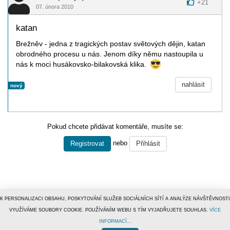
+
21
07. února 2010
katan
Brežněv - jedna z tragických postav světových dějin, katan
obrodného procesu u nás. Jenom díky němu nastoupila u
nás k moci husákovsko-bilakovská klika.
nahlásit
nový
Pokud chcete přidávat komentáře, musíte se:
nebo
Registrovat
Přihlásit
K PERSONALIZACI OBSAHU, POSKYTOVÁNÍ SLUŽEB SOCIÁLNÍCH SÍTÍ A ANALÝZE NÁVŠTĚVNOSTI
VYUŽÍVÁME SOUBORY COOKIE. POUŽÍVÁNÍM WEBU S TÍM VYJADŘUJETE SOUHLAS.
VÍCE
INFORMACÍ...
© 1996–2019
Tiscali Media, a.s.
ISSN 1801-5131