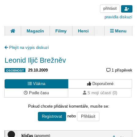
přihlásit
pravidla diskuzí
Magazín
Filmy
Herci
Zpěváci
Menu
Skupiny
Modelky
Sportovci
Spisovatelé
Přejít na výpis diskuzí
Panovníci
Finančníci
Komentáře
Leonid Iljič Brežněv
29.10.2009
1 příspěvek
OSOBNOST
Vlákna
Doporučené
Podle času
S mojí účastí (0)
Pokud chcete přidávat komentáře, musíte se:
nebo
Registrovat
Přihlásit
kliďas
(anonym)