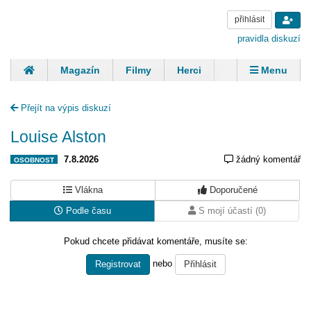
přihlásit
pravidla diskuzí
Magazín
Filmy
Herci
Zpěváci
Menu
Skupiny
Modelky
Sportovci
Spisovatelé
Přejít na výpis diskuzí
Panovníci
Finančníci
Komentáře
Louise Alston
7.8.2026
žádný komentář
OSOBNOST
Vlákna
Doporučené
Podle času
S mojí účastí (0)
Pokud chcete přidávat komentáře, musíte se:
nebo
Registrovat
Přihlásit