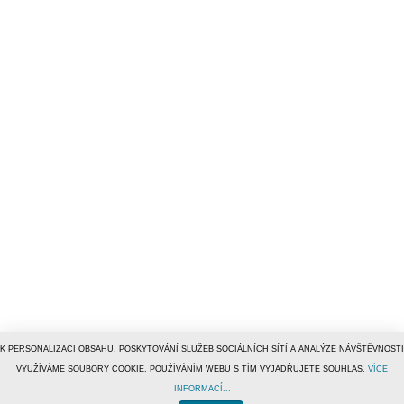
K PERSONALIZACI OBSAHU, POSKYTOVÁNÍ SLUŽEB SOCIÁLNÍCH SÍTÍ A ANALÝZE NÁVŠTĚVNOSTI
VYUŽÍVÁME SOUBORY COOKIE. POUŽÍVÁNÍM WEBU S TÍM VYJADŘUJETE SOUHLAS.
VÍCE
INFORMACÍ...
© 1996–2019
Tiscali Media, a.s.
ISSN 1801-5131