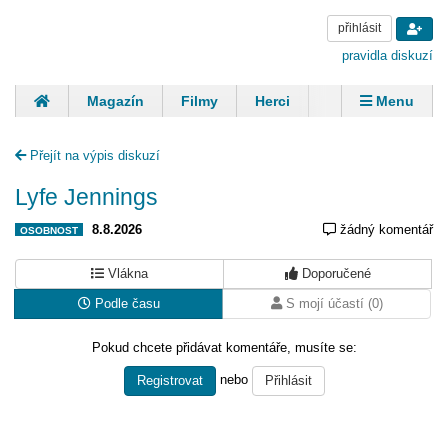
přihlásit
pravidla diskuzí
Magazín
Filmy
Herci
Zpěváci
Menu
Skupiny
Modelky
Sportovci
Spisovatelé
Přejít na výpis diskuzí
Panovníci
Finančníci
Komentáře
Lyfe Jennings
8.8.2026
žádný komentář
OSOBNOST
Vlákna
Doporučené
Podle času
S mojí účastí (0)
Pokud chcete přidávat komentáře, musíte se:
nebo
Registrovat
Přihlásit