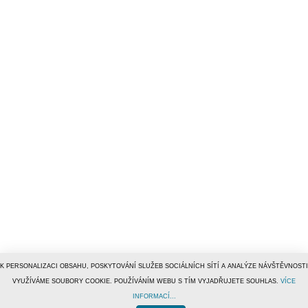
K PERSONALIZACI OBSAHU, POSKYTOVÁNÍ SLUŽEB SOCIÁLNÍCH SÍTÍ A ANALÝZE NÁVŠTĚVNOSTI
VYUŽÍVÁME SOUBORY COOKIE. POUŽÍVÁNÍM WEBU S TÍM VYJADŘUJETE SOUHLAS.
VÍCE
INFORMACÍ...
© 1996–2019
Tiscali Media, a.s.
ISSN 1801-5131