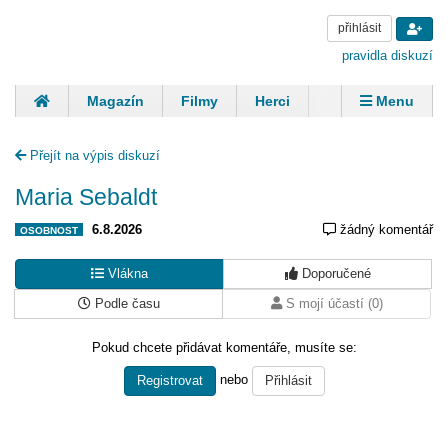
přihlásit
pravidla diskuzí
Magazín
Filmy
Herci
Zpěváci
Menu
Skupiny
Modelky
Sportovci
Spisovatelé
Přejít na výpis diskuzí
Panovníci
Finančníci
Komentáře
Maria Sebaldt
6.8.2026
žádný komentář
OSOBNOST
Vlákna
Doporučené
Podle času
S mojí účastí (0)
Pokud chcete přidávat komentáře, musíte se:
nebo
Registrovat
Přihlásit