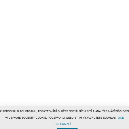
K PERSONALIZACI OBSAHU, POSKYTOVÁNÍ SLUŽEB SOCIÁLNÍCH SÍTÍ A ANALÝZE NÁVŠTĚVNOSTI
VYUŽÍVÁME SOUBORY COOKIE. POUŽÍVÁNÍM WEBU S TÍM VYJADŘUJETE SOUHLAS.
VÍCE
INFORMACÍ...
© 1996–2019
Tiscali Media, a.s.
ISSN 1801-5131