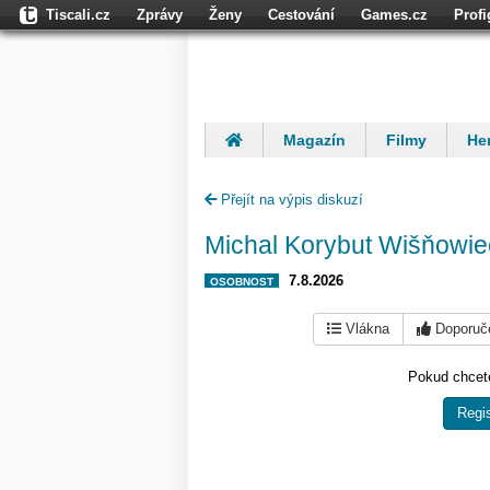
Tiscali.cz
Zprávy
Ženy
Cestování
Games.cz
Prof
Moulík.cz
Fights.cz
Sport
Dokina.cz
CZhity.cz
Našepe
Magazín
Filmy
Her
Finančníci
Komentáře
Přejít na výpis diskuzí
Michal Korybut Wišňowie
7.8.2026
OSOBNOST
Vlákna
Doporuč
Pokud chcete
Regis