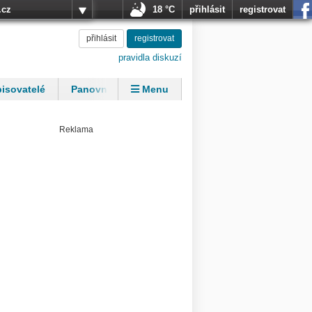
.cz
18 °C
přihlásit
registrovat
přihlásit
registrovat
pravidla diskuzí
isovatelé
Panovníci
Menu