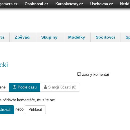
igamers.cz
Osobnosti.cz
Karaoketexty.cz
Úschovna.cz
Nedd
níze.cz
StartupInsider.cz
ci
Zpěváci
Skupiny
Modelky
Sportovci
Sp
cki
žádný komentář
ené
Podle času
S mojí účastí (0)
 přidávat komentáře, musíte se:
nebo
trovat
Přihlásit