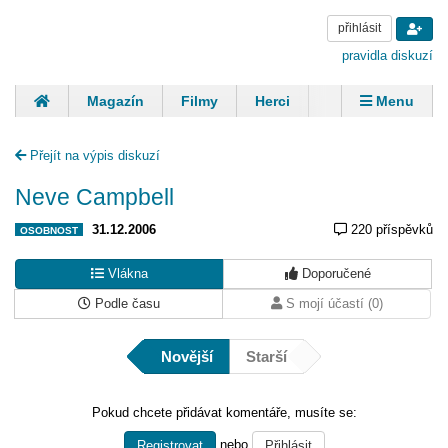
přihlásit
pravidla diskuzí
Magazín
Filmy
Herci
Zpěváci
Menu
Skupiny
Modelky
Sportovci
Spisovatelé
Přejít na výpis diskuzí
Panovníci
Finančníci
Komentáře
Neve Campbell
31.12.2006
220 příspěvků
OSOBNOST
Vlákna
Doporučené
Podle času
S mojí účastí (0)
Novější
Starší
Pokud chcete přidávat komentáře, musíte se:
nebo
Registrovat
Přihlásit