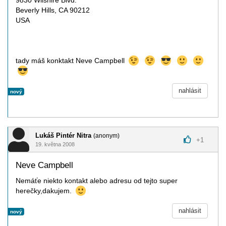
9830 Wilshire Blvd.
Beverly Hills, CA 90212
USA
tady máš konktakt Neve Campbell
nahlásit
nový
Lukáš Pintér Nitra
(anonym)
+
1
19. května 2008
Neve Campbell
Nemáťe niekto kontakt alebo adresu od tejto super
herečky,dakujem.
nahlásit
nový