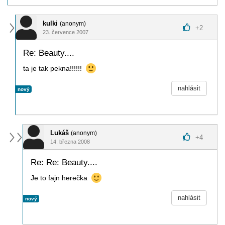
kulki
(anonym)
+
2
23. července 2007
Re: Beauty....
ta je tak pekna!!!!!!
nahlásit
nový
Lukáš
(anonym)
+
4
14. března 2008
Re: Re: Beauty....
Je to fajn herečka
nahlásit
nový