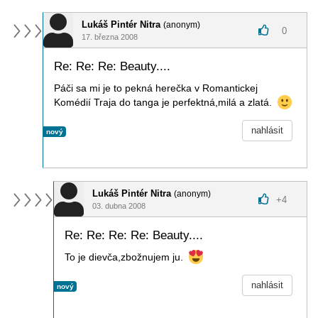
Lukáš Pintér Nitra
(anonym)
0
17. března 2008
Re: Re: Re: Beauty....
Páči sa mi je to pekná herečka v Romantickej
Komédií Traja do tanga je perfektná,milá a zlatá.
nahlásit
nový
Lukáš Pintér Nitra
(anonym)
+
4
03. dubna 2008
Re: Re: Re: Re: Beauty....
To je dievča,zbožnujem ju.
nahlásit
nový