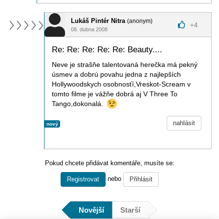
Lukáš Pintér Nitra
(anonym)
+
4
08. dubna 2008
Re: Re: Re: Re: Re: Beauty....
Neve je strašňe talentovaná herečka má pekný
úsmev a dobrú povahu jedna z najlepších
Hollywoodskych osobnosťí,Vreskot-Scream v
tomto filme je vážňe dobrá aj V Three To
Tango,dokonalá.
nahlásit
nový
Pokud chcete přidávat komentáře, musíte se:
nebo
Registrovat
Přihlásit
Novější
Starší