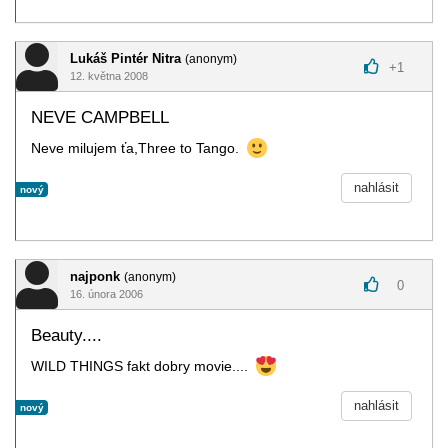
Lukáš Pintér Nitra
(anonym)
+
1
12. května 2008
NEVE CAMPBELL
Neve milujem ťa,Three to Tango.
nahlásit
nový
najponk
(anonym)
0
16. února 2006
Beauty....
WILD THINGS fakt dobry movie....
nahlásit
nový