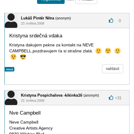
Lukáš Pintér Nitra
(anonym)
0
23. května 2008
Kristyna srdečná vdaka
Kristyna dakujem pekne za kontakt na NEVE
CAMPBELL,pozdravujem ťa si strašne zlatá.
nahlásit
nový
Kristyna Pospichalova -kikinka16
(anonym)
+
31
22. května 2008
Nve Campbell
Neve Campbell
Creative Artists Agency