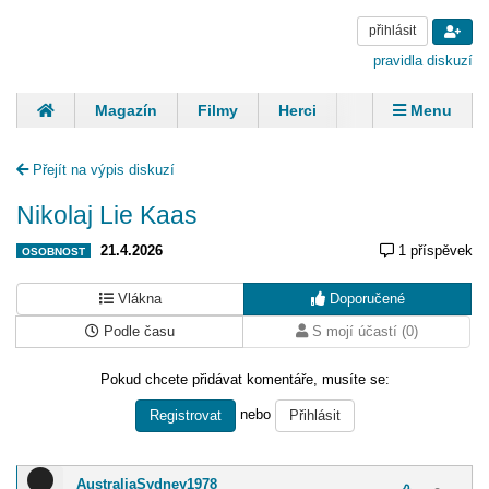
přihlásit
pravidla diskuzí
Magazín
Filmy
Herci
Zpěváci
Menu
Skupiny
Modelky
Sportovci
Spisovatelé
Přejít na výpis diskuzí
Panovníci
Finančníci
Komentáře
Nikolaj Lie Kaas
21.4.2026
1 příspěvek
OSOBNOST
Vlákna
Doporučené
Podle času
S mojí účastí (0)
Pokud chcete přidávat komentáře, musíte se:
nebo
Registrovat
Přihlásit
AustraliaSydney1978