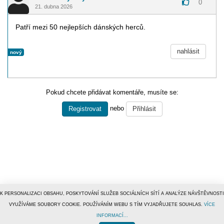
0
21. dubna 2026
Patří mezi 50 nejlepších dánských herců.
nahlásit
nový
Pokud chcete přidávat komentáře, musíte se:
nebo
Registrovat
Přihlásit
K PERSONALIZACI OBSAHU, POSKYTOVÁNÍ SLUŽEB SOCIÁLNÍCH SÍTÍ A ANALÝZE NÁVŠTĚVNOSTI
VYUŽÍVÁME SOUBORY COOKIE. POUŽÍVÁNÍM WEBU S TÍM VYJADŘUJETE SOUHLAS.
VÍCE
INFORMACÍ...
© 1996–2019
Tiscali Media, a.s.
ISSN 1801-5131