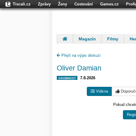
Tiscali.cz
Zprávy
Ženy
Cestování
Games.cz
Prof
Moulík.cz
Fights.cz
Sport
Dokina.cz
CZhity.cz
Našepe
Magazín
Filmy
Her
Finančníci
Komentáře
Přejít na výpis diskuzí
Oliver Damian
7.8.2026
OSOBNOST
Vlákna
Doporuč
Pokud chcete
Regis