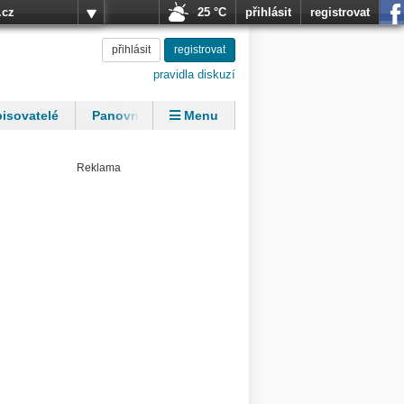
.cz
25 °C
přihlásit
registrovat
přihlásit
registrovat
pravidla diskuzí
isovatelé
Panovníci
Menu