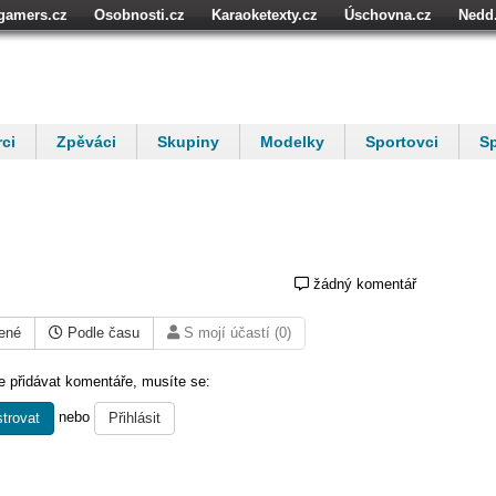
igamers.cz
Osobnosti.cz
Karaoketexty.cz
Úschovna.cz
Nedd
níze.cz
StartupInsider.cz
ci
Zpěváci
Skupiny
Modelky
Sportovci
Sp
žádný komentář
ené
Podle času
S mojí účastí (0)
 přidávat komentáře, musíte se:
nebo
trovat
Přihlásit