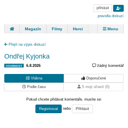
přihlásit
pravidla diskuzí
Magazín
Filmy
Herci
Zpěváci
Menu
Skupiny
Modelky
Sportovci
Spisovatelé
Přejít na výpis diskuzí
Panovníci
Finančníci
Komentáře
Ondřej Kyjonka
6.8.2026
žádný komentář
OSOBNOST
Vlákna
Doporučené
Podle času
S mojí účastí (0)
Pokud chcete přidávat komentáře, musíte se:
nebo
Registrovat
Přihlásit