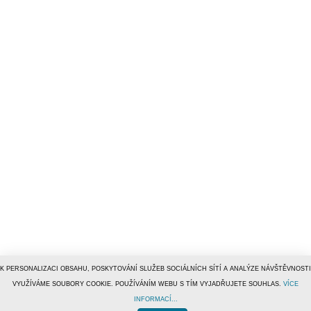
K PERSONALIZACI OBSAHU, POSKYTOVÁNÍ SLUŽEB SOCIÁLNÍCH SÍTÍ A ANALÝZE NÁVŠTĚVNOSTI
VYUŽÍVÁME SOUBORY COOKIE. POUŽÍVÁNÍM WEBU S TÍM VYJADŘUJETE SOUHLAS.
VÍCE
INFORMACÍ...
© 1996–2019
Tiscali Media, a.s.
ISSN 1801-5131