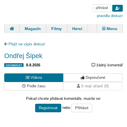
přihlásit
pravidla diskuzí
Magazín
Filmy
Herci
Zpěváci
Menu
Skupiny
Modelky
Sportovci
Spisovatelé
Přejít na výpis diskuzí
Panovníci
Finančníci
Komentáře
Ondřej Šípek
8.8.2026
žádný komentář
OSOBNOST
Vlákna
Doporučené
Podle času
S mojí účastí (0)
Pokud chcete přidávat komentáře, musíte se:
nebo
Registrovat
Přihlásit