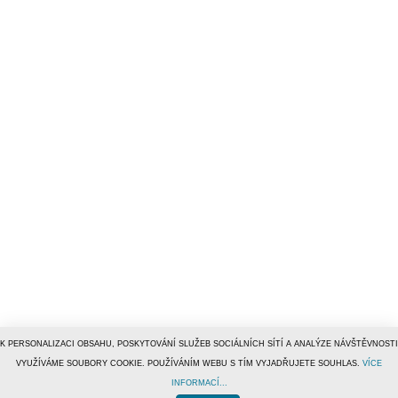
K PERSONALIZACI OBSAHU, POSKYTOVÁNÍ SLUŽEB SOCIÁLNÍCH SÍTÍ A ANALÝZE NÁVŠTĚVNOSTI
VYUŽÍVÁME SOUBORY COOKIE. POUŽÍVÁNÍM WEBU S TÍM VYJADŘUJETE SOUHLAS.
VÍCE
INFORMACÍ...
© 1996–2019
Tiscali Media, a.s.
ISSN 1801-5131