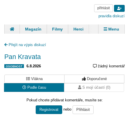
přihlásit
pravidla diskuzí
Magazín
Filmy
Herci
Zpěváci
Menu
Skupiny
Modelky
Sportovci
Spisovatelé
Přejít na výpis diskuzí
Panovníci
Finančníci
Komentáře
Pan Kravata
6.8.2026
žádný komentář
OSOBNOST
Vlákna
Doporučené
Podle času
S mojí účastí (0)
Pokud chcete přidávat komentáře, musíte se:
nebo
Registrovat
Přihlásit