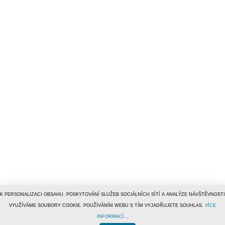
K PERSONALIZACI OBSAHU, POSKYTOVÁNÍ SLUŽEB SOCIÁLNÍCH SÍTÍ A ANALÝZE NÁVŠTĚVNOSTI
VYUŽÍVÁME SOUBORY COOKIE. POUŽÍVÁNÍM WEBU S TÍM VYJADŘUJETE SOUHLAS.
VÍCE
INFORMACÍ...
© 1996–2019
Tiscali Media, a.s.
ISSN 1801-5131