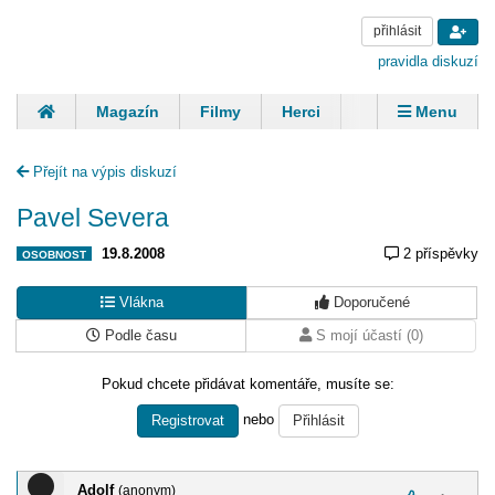
přihlásit
pravidla diskuzí
Magazín
Filmy
Herci
Zpěváci
Menu
Skupiny
Modelky
Sportovci
Spisovatelé
Přejít na výpis diskuzí
Panovníci
Finančníci
Komentáře
Pavel Severa
19.8.2008
2 příspěvky
OSOBNOST
Vlákna
Doporučené
Podle času
S mojí účastí (0)
Pokud chcete přidávat komentáře, musíte se:
nebo
Registrovat
Přihlásit
Adolf
(anonym)