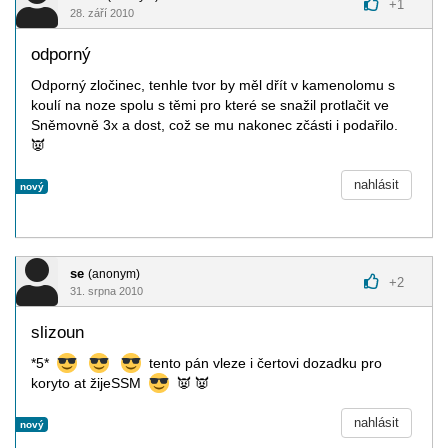
+
1
28. září 2010
odporný
Odporný zločinec, tenhle tvor by měl dřít v kamenolomu s
koulí na noze spolu s těmi pro které se snažil protlačit ve
Sněmovně 3x a dost, což se mu nakonec zčásti i podařilo.
👿
nahlásit
nový
se
(anonym)
+
2
31. srpna 2010
slizoun
*5*
tento pán vleze i čertovi dozadku pro
koryto at žijeSSM
👿
👿
nahlásit
nový