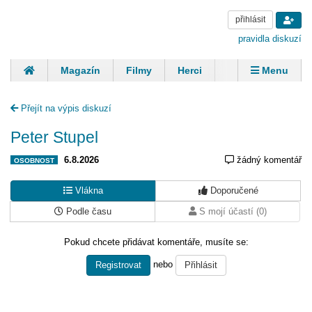
přihlásit
pravidla diskuzí
Magazín
Filmy
Herci
Zpěváci
Menu
Skupiny
Modelky
Sportovci
Spisovatelé
Přejít na výpis diskuzí
Panovníci
Finančníci
Komentáře
Peter Stupel
6.8.2026
žádný komentář
OSOBNOST
Vlákna
Doporučené
Podle času
S mojí účastí (0)
Pokud chcete přidávat komentáře, musíte se:
nebo
Registrovat
Přihlásit