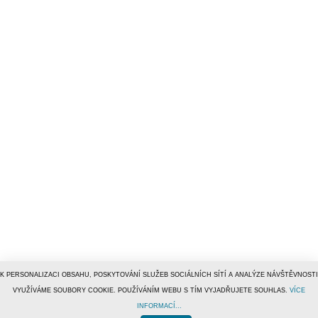
K PERSONALIZACI OBSAHU, POSKYTOVÁNÍ SLUŽEB SOCIÁLNÍCH SÍTÍ A ANALÝZE NÁVŠTĚVNOSTI
VYUŽÍVÁME SOUBORY COOKIE. POUŽÍVÁNÍM WEBU S TÍM VYJADŘUJETE SOUHLAS.
VÍCE
INFORMACÍ...
© 1996–2019
Tiscali Media, a.s.
ISSN 1801-5131