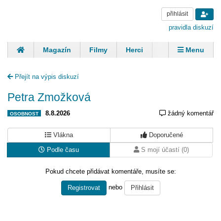
přihlásit
pravidla diskuzí
Magazín
Filmy
Herci
Zpěváci
Menu
Skupiny
Modelky
Sportovci
Spisovatelé
Přejít na výpis diskuzí
Panovníci
Finančníci
Komentáře
Petra Zmožková
8.8.2026
žádný komentář
OSOBNOST
Vlákna
Doporučené
Podle času
S mojí účastí (0)
Pokud chcete přidávat komentáře, musíte se:
nebo
Registrovat
Přihlásit