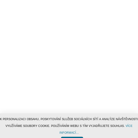
K PERSONALIZACI OBSAHU, POSKYTOVÁNÍ SLUŽEB SOCIÁLNÍCH SÍTÍ A ANALÝZE NÁVŠTĚVNOSTI
VYUŽÍVÁME SOUBORY COOKIE. POUŽÍVÁNÍM WEBU S TÍM VYJADŘUJETE SOUHLAS.
VÍCE
INFORMACÍ...
© 1996–2019
Tiscali Media, a.s.
ISSN 1801-5131