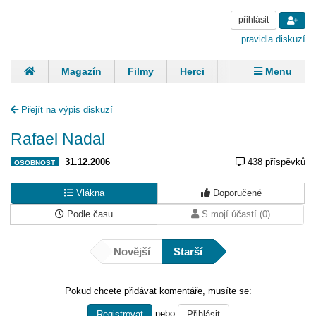
přihlásit
pravidla diskuzí
Magazín
Filmy
Herci
Zpěváci
Menu
Skupiny
Modelky
Sportovci
Spisovatelé
Přejít na výpis diskuzí
Panovníci
Finančníci
Komentáře
Rafael Nadal
31.12.2006
438 příspěvků
OSOBNOST
Vlákna
Doporučené
Podle času
S mojí účastí (0)
Novější
Starší
Pokud chcete přidávat komentáře, musíte se:
nebo
Registrovat
Přihlásit