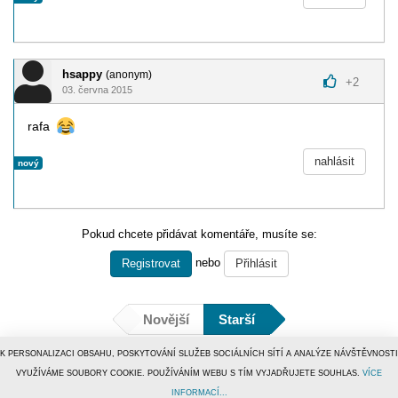
hsappy
(anonym)
+
2
03. června 2015
rafa
nahlásit
nový
Pokud chcete přidávat komentáře, musíte se:
nebo
Registrovat
Přihlásit
Novější
Starší
K PERSONALIZACI OBSAHU, POSKYTOVÁNÍ SLUŽEB SOCIÁLNÍCH SÍTÍ A ANALÝZE NÁVŠTĚVNOSTI
VYUŽÍVÁME SOUBORY COOKIE. POUŽÍVÁNÍM WEBU S TÍM VYJADŘUJETE SOUHLAS.
VÍCE
INFORMACÍ...
© 1996–2019
Tiscali Media, a.s.
ISSN 1801-5131