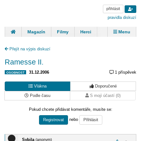
přihlásit
pravidla diskuzí
Magazín
Filmy
Herci
Zpěváci
Menu
Skupiny
Modelky
Sportovci
Spisovatelé
Přejít na výpis diskuzí
Panovníci
Finančníci
Komentáře
Ramesse II.
31.12.2006
1 příspěvek
OSOBNOST
Vlákna
Doporučené
Podle času
S mojí účastí (0)
Pokud chcete přidávat komentáře, musíte se:
nebo
Registrovat
Přihlásit
Sybila
(anonym)