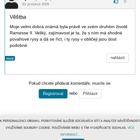
0
30. prosince 2009
Věštba
Moje velmi dobrá známá byla právě ve svém druhém životě
Ramesse II. Veliký, zajímavost je ta, že s ním má shodné
povahové rysy a dá se říct, i ty rysy v obličeji jsou dost
podobné.
nahlásit
nový
Pokud chcete přidávat komentáře, musíte se:
nebo
Registrovat
Přihlásit
K PERSONALIZACI OBSAHU, POSKYTOVÁNÍ SLUŽEB SOCIÁLNÍCH SÍTÍ A ANALÝZE NÁVŠTĚVNOSTI
VYUŽÍVÁME SOUBORY COOKIE. POUŽÍVÁNÍM WEBU S TÍM VYJADŘUJETE SOUHLAS.
VÍCE
INFORMACÍ...
© 1996–2019
Tiscali Media, a.s.
ISSN 1801-5131