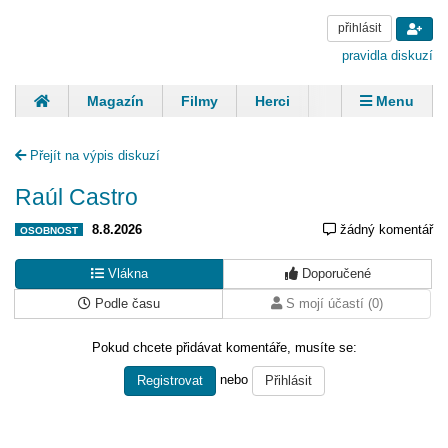
přihlásit
pravidla diskuzí
Magazín
Filmy
Herci
Zpěváci
Menu
Skupiny
Modelky
Sportovci
Spisovatelé
Přejít na výpis diskuzí
Panovníci
Finančníci
Komentáře
Raúl Castro
8.8.2026
žádný komentář
OSOBNOST
Vlákna
Doporučené
Podle času
S mojí účastí (0)
Pokud chcete přidávat komentáře, musíte se:
nebo
Registrovat
Přihlásit