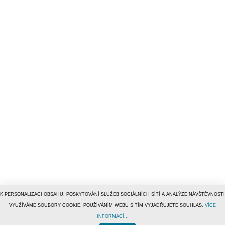
K PERSONALIZACI OBSAHU, POSKYTOVÁNÍ SLUŽEB SOCIÁLNÍCH SÍTÍ A ANALÝZE NÁVŠTĚVNOSTI
VYUŽÍVÁME SOUBORY COOKIE. POUŽÍVÁNÍM WEBU S TÍM VYJADŘUJETE SOUHLAS.
VÍCE
INFORMACÍ...
© 1996–2019
Tiscali Media, a.s.
ISSN 1801-5131