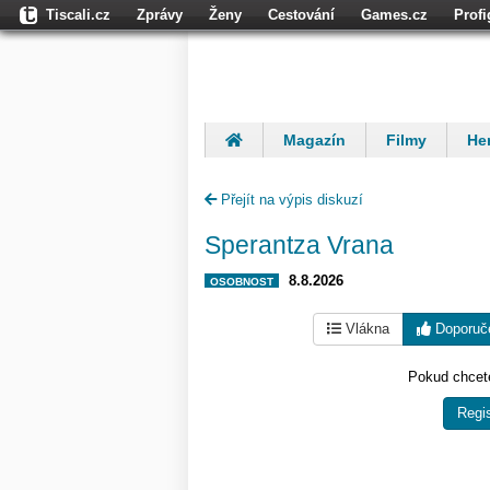
Tiscali.cz
Zprávy
Ženy
Cestování
Games.cz
Prof
Moulík.cz
Fights.cz
Sport
Dokina.cz
CZhity.cz
Našepe
Magazín
Filmy
Her
Finančníci
Komentáře
Přejít na výpis diskuzí
Sperantza Vrana
8.8.2026
OSOBNOST
Vlákna
Doporuč
Pokud chcete
Regis