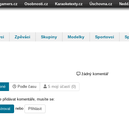
igamers.cz
Osobnosti.cz
Karaoketexty.cz
Úschovna.cz
Nedd
níze.cz
StartupInsider.cz
ci
Zpěváci
Skupiny
Modelky
Sportovci
Sp
žádný komentář
ené
Podle času
S mojí účastí (0)
 přidávat komentáře, musíte se:
nebo
trovat
Přihlásit