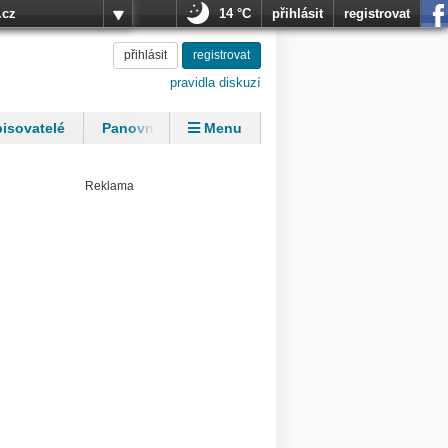
.cz
14 °C
přihlásit
registrovat
přihlásit
registrovat
pravidla diskuzí
isovatelé
Panovníci
Menu