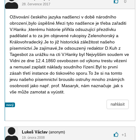
0
28. července 2017
Oživování českého jazyka nadšenci v době národního
obrození,bylo úspěšné.Mezi tyto nadšence je třeba zařaditi
V.Hanku ,kterému historie přiřkla odsuzující přezdívku
padělatel a to za jim objevené rukopisy Zelenohorský a
Královohradecký.Je to již historická záležitost našeho
písemnictví.Je zajímavé,že odsouzený redaktor D.Kuh z
Tagesbot za urážku na cti V.Hanky byl Nejvyššim soudem ve
Vídni ze dne 12.4.1860 osvobozen od výkonu trestu vězení
a nemusel zaplatit náklady soudního řízení.Byl to první
zásah třetí instance do tiskového sporu.To že si na tomto
jevu našeho písemnictví brousilo ostruhy mnoho známých
osobností jako např. prof. Masaryk, nám naznačuje ,jak s
vše může zamotat a vyústit.
nahlásit
nový
Lukeš Václav
(anonym)
+
1
19. února 2008