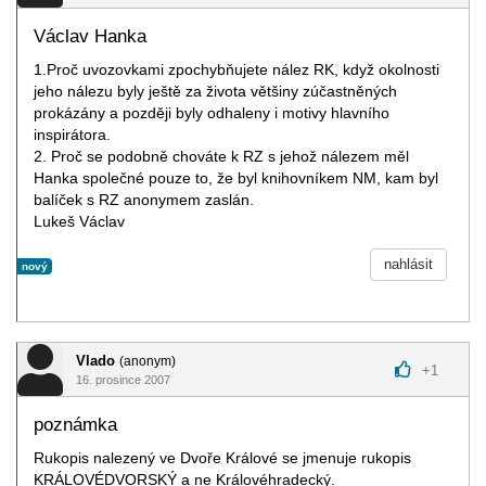
Václav Hanka
1.Proč uvozovkami zpochybňujete nález RK, když okolnosti
jeho nálezu byly ještě za života většiny zúčastněných
prokázány a později byly odhaleny i motivy hlavního
inspirátora.
2. Proč se podobně chováte k RZ s jehož nálezem měl
Hanka společné pouze to, že byl knihovníkem NM, kam byl
balíček s RZ anonymem zaslán.
Lukeš Václav
nahlásit
nový
Vlado
(anonym)
+
1
16. prosince 2007
poznámka
Rukopis nalezený ve Dvoře Králové se jmenuje rukopis
KRÁLOVÉDVORSKÝ a ne Královéhradecký.