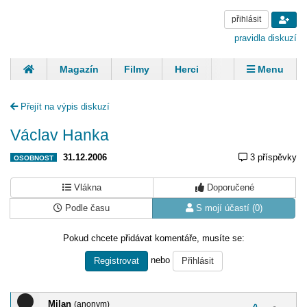
přihlásit
pravidla diskuzí
Magazín
Filmy
Herci
Zpěváci
Menu
Skupiny
Modelky
Sportovci
Spisovatelé
Přejít na výpis diskuzí
Panovníci
Finančníci
Komentáře
Václav Hanka
31.12.2006
3 příspěvky
OSOBNOST
Vlákna
Doporučené
Podle času
S mojí účastí (0)
Pokud chcete přidávat komentáře, musíte se:
nebo
Registrovat
Přihlásit
Milan
(anonym)