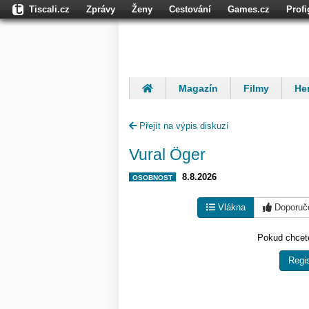
Tiscali.cz
Zprávy
Ženy
Cestování
Games.cz
Prof
Moulík.cz
Fights.cz
Sport
Dokina.cz
CZhity.cz
Našepe
Magazín
Filmy
Her
Finančníci
Komentáře
Přejít na výpis diskuzí
Vural Öger
8.8.2026
OSOBNOST
Vlákna
Doporuč
Pokud chcete
Regis