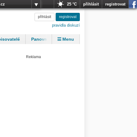
.cz
25 °C
přihlásit
registrovat
přihlásit
registrovat
pravidla diskuzí
isovatelé
Panovníci
Menu