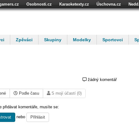
igamers.cz
Osobnosti.cz
Karaoketexty.cz
Úschovna.cz
Nedd
níze.cz
StartupInsider.cz
ci
Zpěváci
Skupiny
Modelky
Sportovci
Sp
žádný komentář
ené
Podle času
S mojí účastí (0)
 přidávat komentáře, musíte se:
nebo
trovat
Přihlásit