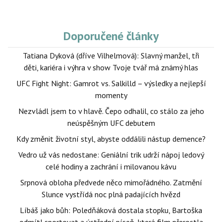
Doporučené články
Tatiana Dyková (dříve Vilhelmová): Slavný manžel, tři
děti, kariéra i výhra v show Tvoje tvář má známý hlas
UFC Fight Night: Gamrot vs. Salkilld – výsledky a nejlepší
momenty
Nezvládl jsem to v hlavě. Čepo odhalil, co stálo za jeho
neúspěšným UFC debutem
Kdy změnit životní styl, abyste oddálili nástup demence?
Vedro už vás nedostane: Geniální trik udrží nápoj ledový
celé hodiny a zachrání i milovanou kávu
Srpnová obloha předvede něco mimořádného. Zatmění
Slunce vystřídá noc plná padajících hvězd
Líbáš jako bůh: Poledňáková dostala stopku, Bartoška