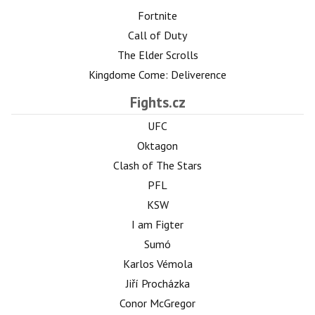
Fortnite
Call of Duty
The Elder Scrolls
Kingdome Come: Deliverence
Fights.cz
UFC
Oktagon
Clash of The Stars
PFL
KSW
I am Figter
Sumó
Karlos Vémola
Jiří Procházka
Conor McGregor