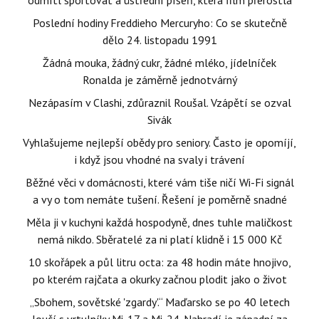
odmítl sportovat a ústřední píseň, která film přerostla
Poslední hodiny Freddieho Mercuryho: Co se skutečně
dělo 24. listopadu 1991
Žádná mouka, žádný cukr, žádné mléko, jídelníček
Ronalda je záměrně jednotvárný
Nezápasím v Clashi, zdůraznil Roušal. Vzápětí se ozval
Sivák
Vyhlašujeme nejlepší obědy pro seniory. Často je opomíjí,
i když jsou vhodné na svaly i trávení
Běžné věci v domácnosti, které vám tiše ničí Wi-Fi signál
a vy o tom nemáte tušení. Řešení je poměrně snadné
Měla ji v kuchyni každá hospodyně, dnes tuhle maličkost
nemá nikdo. Sběratelé za ni platí klidně i 15 000 Kč
10 skořápek a půl litru octa: za 48 hodin máte hnojivo,
po kterém rajčata a okurky začnou plodit jako o život
„Sbohem, sovětské 'zgardy'.“ Maďarsko se po 40 letech