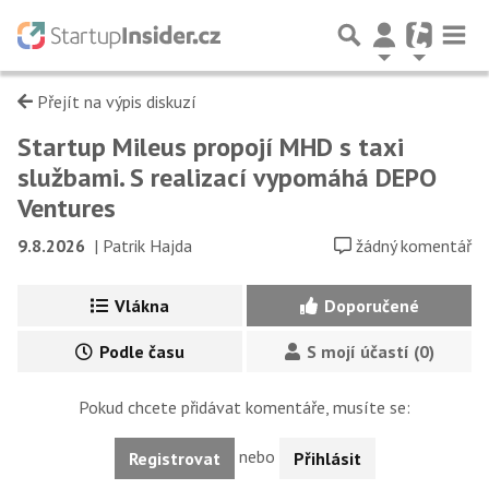
Přejít na výpis diskuzí
Startup Mileus propojí MHD s taxi
službami. S realizací vypomáhá DEPO
Ventures
9.8.2026
|
Patrik Hajda
žádný komentář
Vlákna
Doporučené
Podle času
S mojí účastí (0)
Pokud chcete přidávat komentáře, musíte se:
nebo
Registrovat
Přihlásit