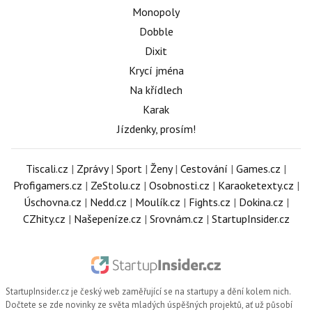
Monopoly
Dobble
Dixit
Krycí jména
Na křídlech
Karak
Jízdenky, prosím!
Tiscali.cz
|
Zprávy
|
Sport
|
Ženy
|
Cestování
|
Games.cz
|
Profigamers.cz
|
ZeStolu.cz
|
Osobnosti.cz
|
Karaoketexty.cz
|
Úschovna.cz
|
Nedd.cz
|
Moulík.cz
|
Fights.cz
|
Dokina.cz
|
CZhity.cz
|
Našepeníze.cz
|
Srovnám.cz
|
StartupInsider.cz
StartupInsider.cz
je český web zaměřující se na startupy a dění kolem nich.
Dočtete se zde novinky ze světa mladých úspěšných projektů, ať už působí