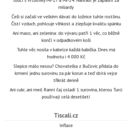
loučí s vrtulníky Mi-17 a Mi-24. Nahradí je západní za
miliardy
Češi si začali ve velkém dávat do ložnice tuhle rostlinu.
Čistí vzduch, pohlcuje vlhkost a zlepšuje kvalitu spánku
Ani maso, ani zelenina: do vývaru patří 1 věc, co běžně
končí v odpadkovém koši
Tuhle věc nosila v kabelce každá babička. Dnes má
hodnotu i 4 000 Kč
Slepice málo nesou? Chovatelka z Bučovic přidala do
krmení jednu surovinu za pár korun a teď sbírá vejce
třikrát denně
Ani cukr, ani med. Ranní čaj osladí 1 surovina, kterou Turci
používají celá desetiletí
Tiscali.cz
Inflace