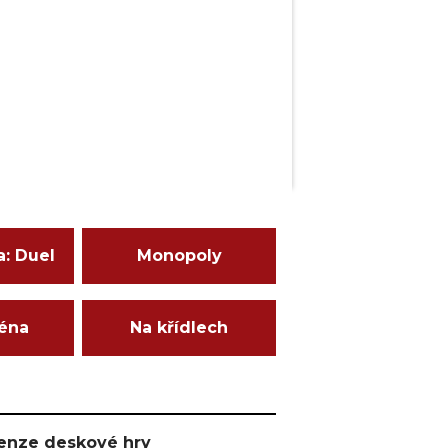
a: Duel
Monopoly
ména
Na křídlech
ecenze deskové hry