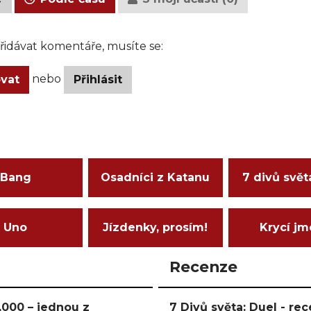
idávat komentáře, musíte se:
nebo
ovat
Přihlásit
Bang
Osadníci z Katanu
7 divů svět
Uno
Jízdenky, prosím!
Krycí j
Recenze
000 – jednou z
7 Divů světa: Duel - r