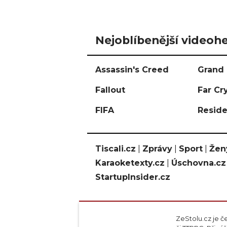
Nejoblíbenější videohe
Assassin's Creed
Grand 
Fallout
Far Cr
FIFA
Reside
Tiscali.cz
|
Zprávy
|
Sport
|
Žen
Karaoketexty.cz
|
Úschovna.cz
StartupInsider.cz
ZeStolu.cz je č