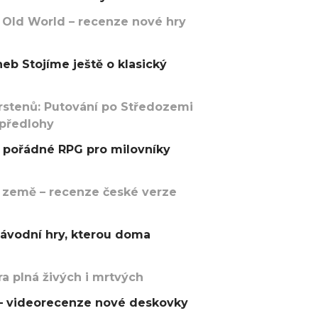
 Old World – recenze nové hry
eb Stojíme ještě o klasický
rstenů: Putování po Středozemi
 předlohy
pořádné RPG pro milovníky
 země – recenze české verze
závodní hry, kterou doma
a plná živých i mrtvých
t – videorecenze nové deskovky