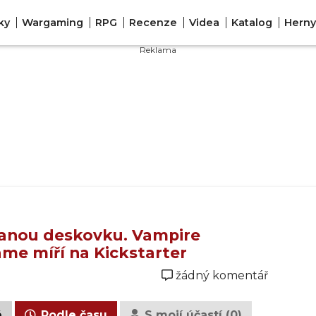
ky
Wargaming
RPG
Recenze
Videa
Katalog
Herny
stanou deskovku. Vampire
ame míří na Kickstarter
žádný komentář
é
Podle času
S mojí účastí (0)