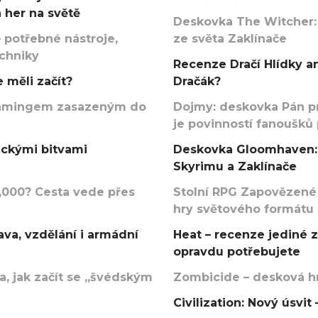
 her na světě
Deskovka The Witcher:
 potřebné nástroje,
ze světa Zaklínače
echniky
Recenze Dračí Hlídky an
 měli začít?
Dračák?
argamingem zasazeným do
Dojmy: deskovka Pán p
je povinností fanoušků
ickými bitvami
Deskovka Gloomhaven: 
Skyrimu a Zaklínače
000? Cesta vede přes
Stolní RPG Zapovězené
hry světového formátu
va, vzdělání i armádní
Heat – recenze jediné 
opravdu potřebujete
, jak začít se „švédským
Zombicide – desková hr
Civilization: Nový úsvi