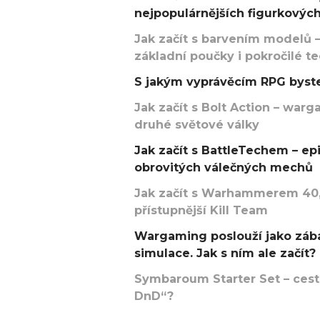
nejpopulárnějších figurkových
Jak začít s barvením modelů –
základní poučky i pokročilé t
S jakým vyprávěcím RPG byste
Jak začít s Bolt Action – w
druhé světové války
Jak začít s BattleTechem – ep
obrovitých válečných mechů
Jak začít s Warhammerem 40,
přístupnější Kill Team
Wargaming poslouží jako zába
simulace. Jak s ním ale začít?
Symbaroum Starter Set – cesta
DnD“?