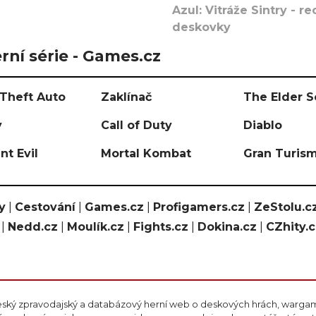
Azul: Vitráže Sintry - 
deskovky
rní série - Games.cz
Theft Auto
Zaklínač
The Elder S
y
Call of Duty
Diablo
nt Evil
Mortal Kombat
Gran Turis
y
|
Cestování
|
Games.cz
|
Profigamers.cz
|
ZeStolu.c
|
Nedd.cz
|
Moulík.cz
|
Fights.cz
|
Dokina.cz
|
CZhity.
eský zpravodajský a databázový herní web o deskových hrách, wargami