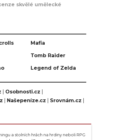
recenze skvělé umělecké
crolls
Mafia
Tomb Raider
mo
Legend of Zelda
z
|
Osobnosti.cz
|
cz
|
Našepeníze.cz
|
Srovnám.cz
|
ngu a stolních hrách na hrdiny neboli RPG