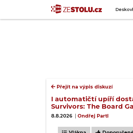
Deskov
Přejít na výpis diskuzí
I automatičtí upíří do
Survivors: The Board G
8.8.2026
|
Ondřej Partl
Vlákna
Doporučen