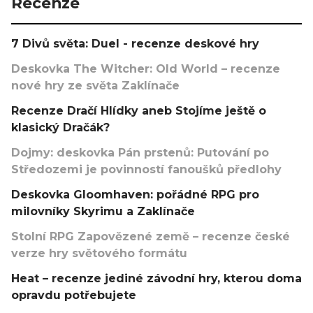
Recenze
7 Divů světa: Duel - recenze deskové hry
Deskovka The Witcher: Old World – recenze
nové hry ze světa Zaklínače
Recenze Dračí Hlídky aneb Stojíme ještě o
klasický Dračák?
Dojmy: deskovka Pán prstenů: Putování po
Středozemi je povinností fanoušků předlohy
Deskovka Gloomhaven: pořádné RPG pro
milovníky Skyrimu a Zaklínače
Stolní RPG Zapovězené země – recenze české
verze hry světového formátu
Heat – recenze jediné závodní hry, kterou doma
opravdu potřebujete