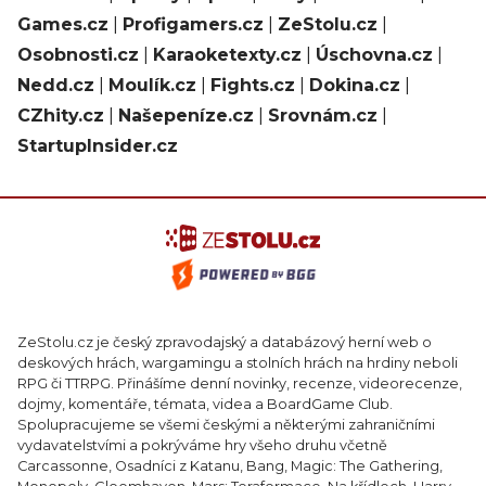
Games.cz
|
Profigamers.cz
|
ZeStolu.cz
|
Osobnosti.cz
|
Karaoketexty.cz
|
Úschovna.cz
|
Nedd.cz
|
Moulík.cz
|
Fights.cz
|
Dokina.cz
|
CZhity.cz
|
Našepeníze.cz
|
Srovnám.cz
|
StartupInsider.cz
ZeStolu.cz je český zpravodajský a databázový herní web o
deskových hrách, wargamingu a stolních hrách na hrdiny neboli
RPG či TTRPG. Přinášíme denní novinky, recenze, videorecenze,
dojmy, komentáře, témata, videa a BoardGame Club.
Spolupracujeme se všemi českými a některými zahraničními
vydavatelstvími a pokrýváme hry všeho druhu včetně
Carcassonne, Osadníci z Katanu, Bang, Magic: The Gathering,