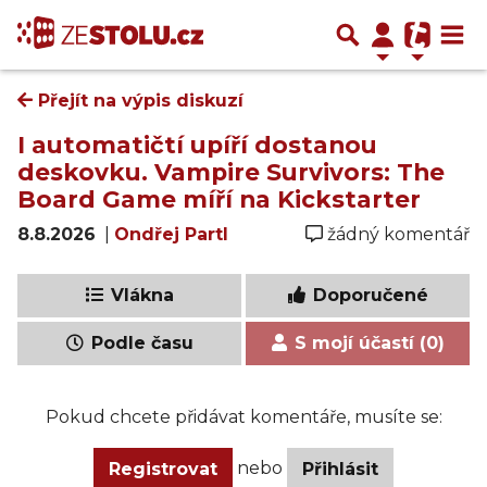
Přejít na výpis diskuzí
I automatičtí upíří dostanou
deskovku. Vampire Survivors: The
Board Game míří na Kickstarter
8.8.2026
|
Ondřej Partl
žádný komentář
Vlákna
Doporučené
Podle času
S mojí účastí (0)
Pokud chcete přidávat komentáře, musíte se:
nebo
Registrovat
Přihlásit