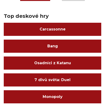
Top deskové hry
Carcassonne
Bang
Osadníci z Katanu
7 divů světa: Duel
Monopoly