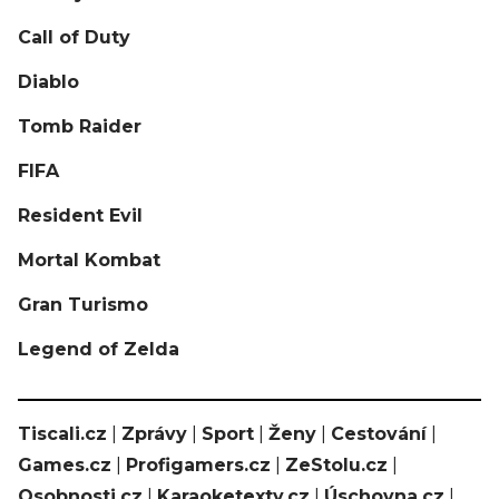
Call of Duty
Diablo
Tomb Raider
FIFA
Resident Evil
Mortal Kombat
Gran Turismo
Legend of Zelda
Tiscali.cz
|
Zprávy
|
Sport
|
Ženy
|
Cestování
|
Games.cz
|
Profigamers.cz
|
ZeStolu.cz
|
Osobnosti.cz
|
Karaoketexty.cz
|
Úschovna.cz
|