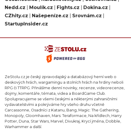
Nedd.cz
|
Moulík.cz
|
Fights.cz
|
Dokina.cz
|
CZhity.cz
|
Našepeníze.cz
|
Srovnám.cz
|
StartupInsider.cz
ZeStolu.cz je český zpravodajský a databázový herní web o
deskových hrách, wargamingu a stolních hrách na hrdiny neboli
RPG či TTRPG. Přinášíme denní novinky, recenze, videorecenze,
dojmy, komentáře, témata, videa a BoardGame Club.
Spolupracujeme se všemi českými a některými zahraničními
vydavatelstvími a pokrýváme hry všeho druhu včetně
Carcassonne, Osadníci z Katanu, Bang, Magic: The Gathering,
Monopoly, Gloomhaven, Mars: Teraformace, Na křídlech, Harry
Potter, Duna, Star Wars, Marvel, Divukraj, Krycí jména, Dobble,
Warhammer a další.