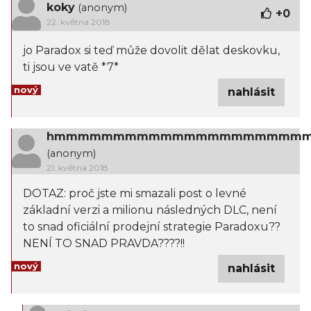
koky
(anonym)
+
0
22. května 2018
jo Paradox si teď může dovolit dělat deskovku,
ti jsou ve vatě *7*
nový
nahlásit
hmmmmmmmmmmmmmmmmmmmmm
(anonym)
21. května 2018
DOTAZ: proč jste mi smazali post o levné
základní verzi a milionu následných DLC, není
to snad oficiální prodejní strategie Paradoxu??
NENÍ TO SNAD PRAVDA????!!
nový
nahlásit