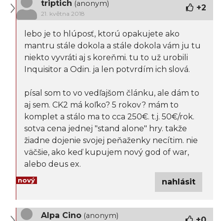
triptich
(anonym)
+
2
21. května 2018
lebo je to hlúposť, ktorú opakujete ako
mantru stále dokola a stále dokola vám ju tu
niekto vyvráti aj s koreňmi. tu to už urobili
Inquisitor a Odin. ja len potvrdím ich slová.
písal som to vo vedľajšom článku, ale dám to
aj sem. CK2 má koľko? 5 rokov? mám to
komplet a stálo ma to cca 250€. t.j. 50€/rok.
sotva cena jednej "stand alone" hry. takže
žiadne dojenie svojej peňaženky necítim. nie
väčšie, ako keď kupujem nový god of war,
alebo deus ex.
nový
nahlásit
Alpa Cino
(anonym)
+
0