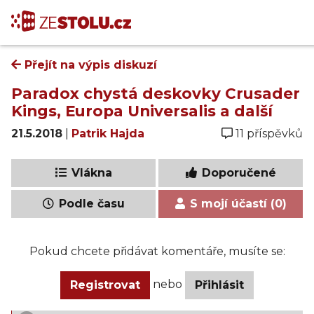
Přejít na výpis diskuzí
Paradox chystá deskovky Crusader
Kings, Europa Universalis a další
21.5.2018
|
Patrik Hajda
11 příspěvků
Vlákna
Doporučené
Podle času
S mojí účastí (0)
Pokud chcete přidávat komentáře, musíte se:
nebo
Registrovat
Přihlásit