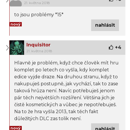
21. května 2018
to jsou problémy *15*
nový
nahlásit
Inquisitor
+
4
21. května 2018
Hlavně je problém, když chce člověk mít hru
komplet po letech co vyšla, kdy komplet
edice vyjde draze. Na druhou stranu, když to
nakupuješ postupně, jak vychází, tak to zase
taková hrůza není. Navíc potřebuješ jenom
pár těch největších rozšíření. Většina jich je
čistě kosmetických a vůbec je nepotřebuješ.
Na to že hra vyšla 2013, tak těch fakt
důležitých DLC zas tolik není.
nový
nahlásit