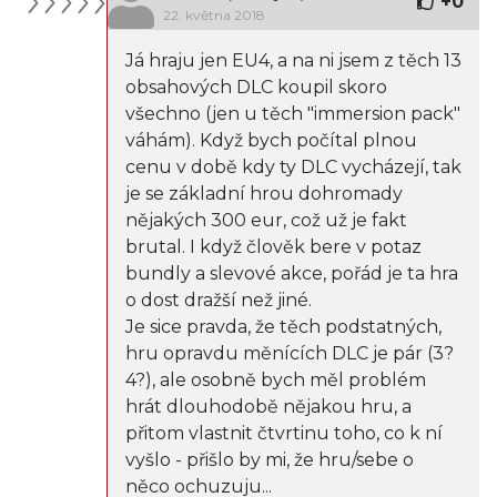
+
0
22. května 2018
Já hraju jen EU4, a na ni jsem z těch 13
obsahových DLC koupil skoro
všechno (jen u těch "immersion pack"
váhám). Když bych počítal plnou
cenu v době kdy ty DLC vycházejí, tak
je se základní hrou dohromady
nějakých 300 eur, což už je fakt
brutal. I když člověk bere v potaz
bundly a slevové akce, pořád je ta hra
o dost dražší než jiné.
Je sice pravda, že těch podstatných,
hru opravdu měnících DLC je pár (3?
4?), ale osobně bych měl problém
hrát dlouhodobě nějakou hru, a
přitom vlastnit čtvrtinu toho, co k ní
vyšlo - přišlo by mi, že hru/sebe o
něco ochuzuju...