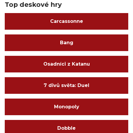
Top deskové hry
Carcassonne
Bang
Osadníci z Katanu
7 divů světa: Duel
Monopoly
Dobble