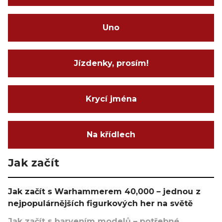
Uno
Jízdenky, prosím!
Krycí jména
Na křídlech
Jak začít
Jak začít s Warhammerem 40,000 – jednou z
nejpopulárnějších figurkových her na světě
Jak začít s barvením modelů – potřebné