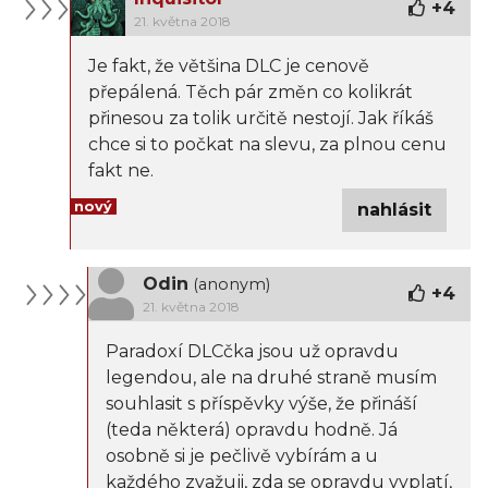
+
4
21. května 2018
Je fakt, že většina DLC je cenově
přepálená. Těch pár změn co kolikrát
přinesou za tolik určitě nestojí. Jak říkáš
chce si to počkat na slevu, za plnou cenu
fakt ne.
nový
nahlásit
Odin
(anonym)
+
4
21. května 2018
Paradoxí DLCčka jsou už opravdu
legendou, ale na druhé straně musím
souhlasit s příspěvky výše, že přináší
(teda některá) opravdu hodně. Já
osobně si je pečlivě vybírám a u
každého zvažuji, zda se opravdu vyplatí,