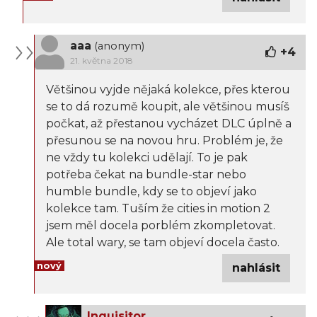
aaa
(anonym)
+
4
21. května 2018
Většinou vyjde nějaká kolekce, přes kterou
se to dá rozumě koupit, ale většinou musíš
počkat, až přestanou vycházet DLC úplně a
přesunou se na novou hru. Problém je, že
ne vždy tu kolekci udělají. To je pak
potřeba čekat na bundle-star nebo
humble bundle, kdy se to objeví jako
kolekce tam. Tuším že cities in motion 2
jsem měl docela porblém zkompletovat.
Ale total wary, se tam objeví docela často.
nový
nahlásit
Inquisitor