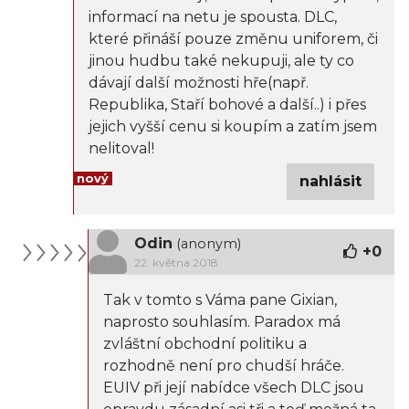
informací na netu je spousta. DLC,
které přináší pouze změnu uniforem, či
jinou hudbu také nekupuji, ale ty co
dávají další možnosti hře(např.
Republika, Staří bohové a další..) i přes
jejich vyšší cenu si koupím a zatím jsem
nelitoval!
nový
nahlásit
Odin
(anonym)
+
0
22. května 2018
Tak v tomto s Váma pane Gixian,
naprosto souhlasím. Paradox má
zvláštní obchodní politiku a
rozhodně není pro chudší hráče.
EUIV při její nabídce všech DLC jsou