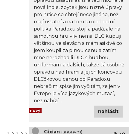
opravdu zásadní asi tři a teď možná ta
nová Indie, zbytek jsou různé úpravy
pro hráče co chtějí něco jiného, než
mají ostatní a na tom ta obchodní
politika Paradoxu stojí a padá, ale na
samotnou hru vliv nemá. DLC kupuji
většinou ve slevách a mám asi dvě co
jsem koupil za plnou cenu a zatím
mne nerozhodili DLC s hudbou,
uniformami a dalších, takže Já osobně
opravdu nad hrami a jejich koncovou
DLCčkovou cenou od Paradoxu
nebrečím, spíše jim vyčítám, že jen v
Evropě je více jazykových mutací,
než nabízí....
nový
nahlásit
Gixian
(anonym)