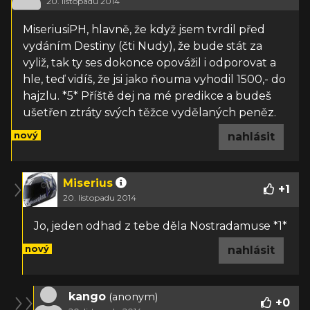
20. listopadu 2014
MiseriusiPH, hlavně, že když jsem tvrdil před
vydáním Destiny (čti Nudy), že bude stát za
vyliž, tak ty ses dokonce opovážil i odporovat a
hle, teď vidíš, že jsi jako ňouma vyhodil 1500,- do
hajzlu. *5* Příště dej na mé predikce a budeš
ušetřen ztráty svých těžce vydělaných peněz.
nový
nahlásit
Miserius
+
1
20. listopadu 2014
Jo, jeden odhad z tebe děla Nostradamuse *1*
nový
nahlásit
kango
(anonym)
+
0