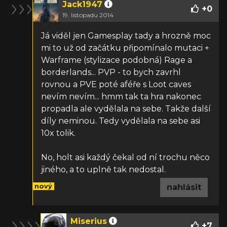
Jack1947
+
0
19. listopadu 2014
Já viděl jen Gamesplay tady a hrozně moc
mi to už od začátku připomínalo mutaci +
Warframe (stylizace podobná) Rage a
borderlands... PVP - to bych zavrhl
rovnou a PVE poté aféře s Loot caves
nevím nevím... hmm tak ta hra nakonec
propadla ale vydělala na sebe. Takže další
díly neminou. Tedy vydělala na sebe asi
10x tolik.
No, holt asi každý čekal od ní trochu něco
jiného, a to uplně tak nedostal.
nový
nahlásit
Miserius
+
7