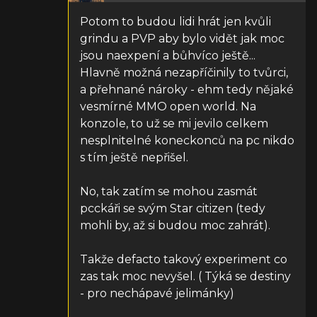
Potom to budou lidi hrát jen kvůli
grindu a PVP aby bylo vidět jak moc
jsou naexpení a bůhvíco ještě...
Hlavně možná nezapříčinily to tvůrci,
a přehnané nároky - ehm tedy nějaké
vesmírné MMO open world. Na
konzole, to už se mi jevilo celkem
nesplnitelné koneckonců na pc nikdo
s tím ještě nepřišel.
No, tak zatím se mohou zasmát
pcckáři se svým Star citizen (tedy
mohli by, až si budou moc zahrát).
Takže defacto takový experiment co
zas tak moc nevyšel. ( Týká se destiny
- pro nechápavé jelimánky)