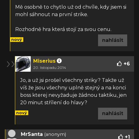
Mě osobně to chytlo už od chvíle, kdy jsem si
mohl sáhnout na první strike.
Rozhodně hra která stojí za svou cenu.
nový
nahlásit
Miserius
+
6
20. listopadu 2014
Jo, a už jsi prošel všechny striky? Takže už
víš že jsou všechny uplně stejný a na konci
boss kterej nevyžaduje žádnou taktiku, jen
20 minut střílení do hlavy?
nový
nahlásit
MrSanta
(anonym)
+
1