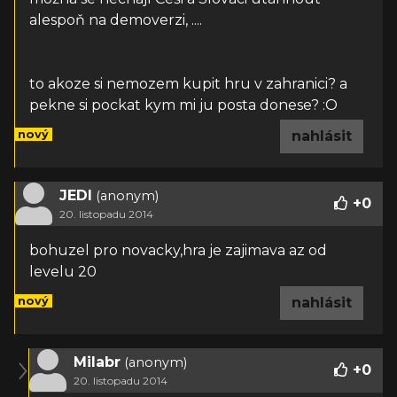
alespoň na demoverzi, ....
to akoze si nemozem kupit hru v zahranici? a
pekne si pockat kym mi ju posta donese? :O
nový
nahlásit
JEDI
(anonym)
+
0
20. listopadu 2014
bohuzel pro novacky,hra je zajimava az od
levelu 20
nový
nahlásit
Milabr
(anonym)
+
0
20. listopadu 2014