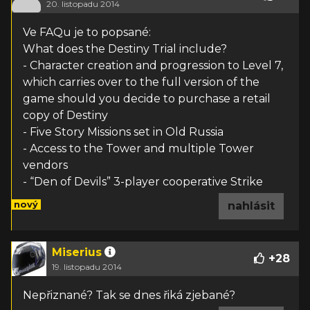
20. listopadu 2014
Ve FAQu je to popsané:
What does the Destiny Trial include?
- Character creation and progression to Level 7,
which carries over to the full version of the
game should you decide to purchase a retail
copy of Destiny
- Five Story Missions set in Old Russia
- Access to the Tower and multiple Tower
vendors
- “Den of Devils” 3-player cooperative Strike
nový
nahlásit
Miserius
+
28
19. listopadu 2014
Nepřiznané? Tak se dnes řiká zjebané?