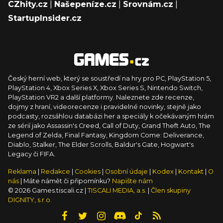
CZhity.cz
|
Našepeníze.cz
|
Srovnám.cz
|
StartupInsider.cz
Český herní web, který se soustředí na hry pro PC, PlayStation 5,
PlayStation 4, Xbox Series X, Xbox Series S, Nintendo Switch,
PlayStation VR2 a další platformy. Naleznete zde recenze,
dojmy z hraní, videorecenze i pravidelné novinky, stejně jako
podcasty, rozsáhlou databázi her a speciály k očekávaným hrám
ze sérií jako Assassin's Creed, Call of Duty, Grand Theft Auto, The
Legend of Zelda, Final Fantasy, Kingdom Come: Deliverance,
Diablo, Stalker, The Elder Scrolls, Baldur's Gate, Hogwart's
Legacy či FIFA.
Reklama
|
Redakce
|
Cookies
|
Osobní údaje
|
Kodex
|
Kontakt
|
O
nás
| Máte námět či připomínku?
Napište nám
© 2026 Games.tiscali.cz |
TISCALI MEDIA, a.s.
|
Člen skupiny
DIGNITY, s.r.o.