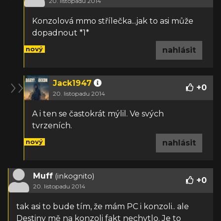
20. listopadu 2014
Konzolová mmo střílečka...jak to asi může
dopadnout *1*
nový
nahlásit
Jack1947
+
0
20. listopadu 2014
A i ten se častokrát mýlil. Ve svých
tvrzeních.
nový
nahlásit
Muff
(inkognito)
+
0
20. listopadu 2014
tak asi to bude tím, že mám PC i konzoli.. ale
Destiny mě na konzoli fakt nechytlo. Je to