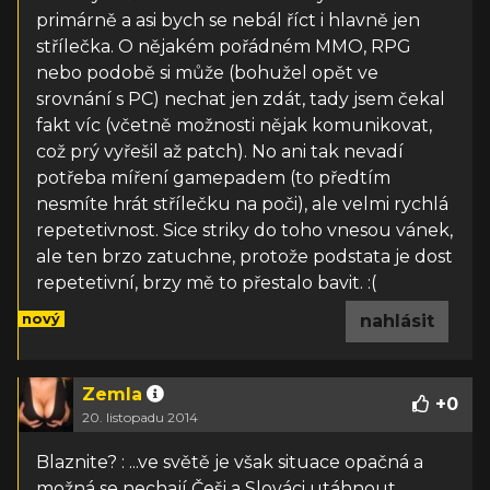
primárně a asi bych se nebál říct i hlavně jen
střílečka. O nějakém pořádném MMO, RPG
nebo podobě si může (bohužel opět ve
srovnání s PC) nechat jen zdát, tady jsem čekal
fakt víc (včetně možnosti nějak komunikovat,
což prý vyřešil až patch). No ani tak nevadí
potřeba míření gamepadem (to předtím
nesmíte hrát střílečku na poči), ale velmi rychlá
repetetivnost. Sice striky do toho vnesou vánek,
ale ten brzo zatuchne, protože podstata je dost
repetetivní, brzy mě to přestalo bavit. :(
nový
nahlásit
Zemla
+
0
20. listopadu 2014
Blaznite? : ...ve světě je však situace opačná a
možná se nechají Češi a Slováci utáhnout