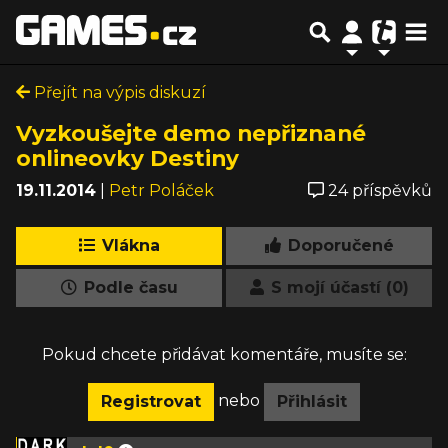
Přejít na výpis diskuzí
Vyzkoušejte demo nepřiznané
onlineovky Destiny
19.11.2014
|
Petr Poláček
24 příspěvků
Vlákna
Doporučené
Podle času
S mojí účastí (0)
Pokud chcete přidávat komentáře, musíte se:
nebo
Registrovat
Přihlásit