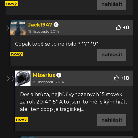
nový
nahlásit
Jack1947
+
0
19. listopadu 2014
Copak tobě se to nelíbilo ? *7* *9*
nový
nahlásit
Miserius
+
18
19. listopadu 2014
Děs a hrůza, nejhůř vyhozenych 15 stovek
za rok 2014 *15* A to jsem to měl s kým hrát,
ale i ten coop je tragickej...
nový
nahlásit