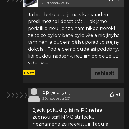
19. listopadu 2014
Ja hral betu a tu jsme s kamaradem
prosli mozna i desetkrát... Tak jsme
poridili plnou, jenze nam nikdo nerekl
ze to co bylo v betě bylo vše a nic jinyho
tam neni a budem dělat porad to stejny
dokola... Todle demo bude asi podobny,
lidi budou nadseny, nez jim dojde ze uz
videli vse
nový
nahlásit
qp
(anonym)
+
1
20. listopadu 2014
2jack: pokud ty jsi na PC nehral
zadnou scifi MMO strilecku
neznamena ze neexistuji: Tabula