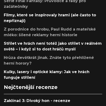
Série Final Fantasy: Průvodce a rady pro
začátečníky
Filmy, které se inspirovaly hrami (ale často to
nepřiznají)
Z porodnice do hrobu, Paul Rudd a mateřské
mléko: šílené reklamy herní historie
Střílet ve hrách není totéž jako střílet v reálném
světě – i když si to dost hráčů myslí
Hrůza devětkrát jinak. Znáte tyto přehlížené
herní horory?
Kulky, lasery i optické klamy: Jak ve hrách
funguje střílení
Nejčtenější recenze
Zaklínač 3: Divoký hon - recenze