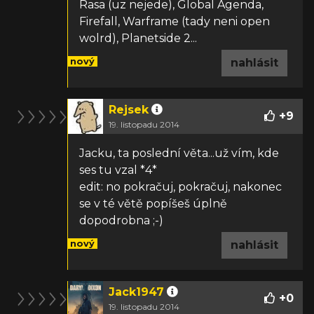
Rasa (uz nejede), Global Agenda,
Firefall, Warframe (tady neni open
wolrd), Planetside 2...
nový
nahlásit
Rejsek
+
9
19. listopadu 2014
Jacku, ta poslední věta...už vím, kde
ses tu vzal *4*
edit: no pokračuj, pokračuj, nakonec
se v té větě popíšeš úplně
dopodrobna ;-)
nový
nahlásit
Jack1947
+
0
19. listopadu 2014