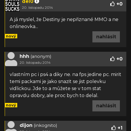
del0
+
0
20. listopadu 2014
A já myslel, že Destiny je nepřiznané MMO a ne
onlineovka...
nový
nahlásit
hhh
(anonym)
+
0
20. listopadu 2014
vlastním pc i ps4 a diky ne. na fps jedine pc. mirit
temi packami je jako snazit se jist polevku
vidlickou. Jde to a můžete se v tom stat
opravdu dobry, ale proc bych to delal.
nový
nahlásit
dijon
(inkognito)
+
1