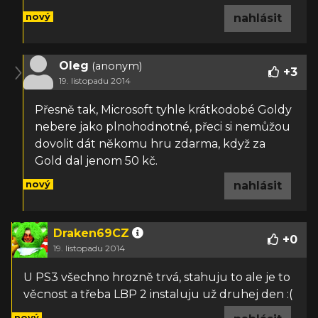
nový
nahlásit
Oleg
(anonym)
+
3
19. listopadu 2014
Přesně tak, Microsoft tyhle krátkodobé Goldy
nebere jako plnohodnotné, přeci si nemůžou
dovolit dát někomu hru zdarma, když za
Gold dal jenom 50 kč.
nový
nahlásit
Draken69CZ
+
0
19. listopadu 2014
U PS3 všechno hrozně trvá, stahuju to ale je to
věcnost a třeba LBP 2 instaluju už druhej den :(
nový