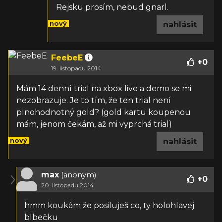
Rejsku prosím, nebud gnarl.
nový
nahlásit
FeebeE
+
0
19. listopadu 2014
Mám 14 denní trial na xbox live a demo se mi
nezobrazuje. Je to tím, že ten trial není
plnohodnotný gold? (gold kartu koupenou
mám, jenom čekám, až mi vyprchá trial)
nový
nahlásit
max
(anonym)
+
0
20. listopadu 2014
hmm koukám že posiluješ co, ty holohlavej
blbečku