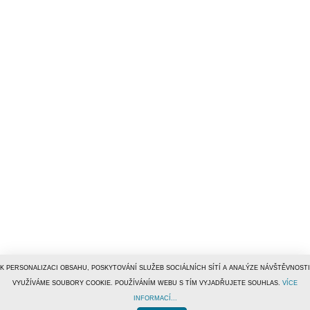
K PERSONALIZACI OBSAHU, POSKYTOVÁNÍ SLUŽEB SOCIÁLNÍCH SÍTÍ A ANALÝZE NÁVŠTĚVNOSTI
VYUŽÍVÁME SOUBORY COOKIE. POUŽÍVÁNÍM WEBU S TÍM VYJADŘUJETE SOUHLAS.
VÍCE
INFORMACÍ...
© 1996–2019
Tiscali Media, a.s.
ISSN 1801-5131