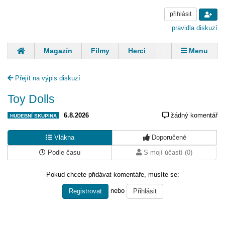
přihlásit
pravidla diskuzí
Magazín
Filmy
Herci
Zpěváci
Menu
Skupiny
Modelky
Sportovci
Spisovatelé
Přejít na výpis diskuzí
Panovníci
Finančníci
Komentáře
Toy Dolls
6.8.2026
žádný komentář
HUDEBNÍ SKUPINA
Vlákna
Doporučené
Podle času
S mojí účastí (0)
Pokud chcete přidávat komentáře, musíte se:
nebo
Registrovat
Přihlásit